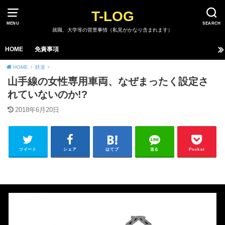
T-LOG
MENU
SEARCH
就職、大学等の背景事情（私見がかなり含まれます）
HOME
免責事項
HOME
鉄道
山手線の女性専用車両、なぜまったく設定さ
れていないのか!?
2018年6月20日
ツイート
シェア
はてブ
送る
Pocket