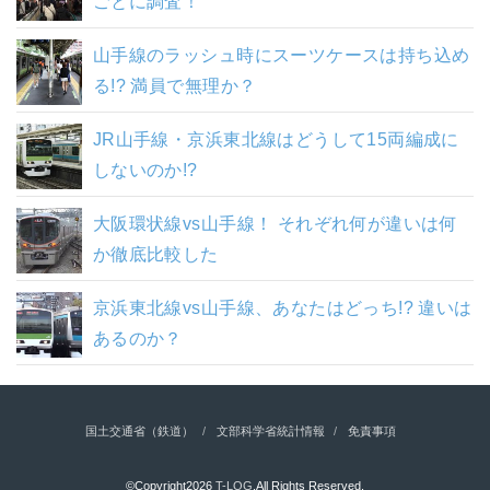
ごとに調査！
山手線のラッシュ時にスーツケースは持ち込め
る!? 満員で無理か？
JR山手線・京浜東北線はどうして15両編成に
しないのか!?
大阪環状線vs山手線！ それぞれ何が違いは何
か徹底比較した
京浜東北線vs山手線、あなたはどっち!? 違いは
あるのか？
国土交通省（鉄道）
文部科学省統計情報
免責事項
©Copyright2026
T-LOG
.All Rights Reserved.