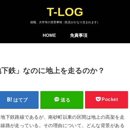
T-LOG
就職、大学等の背景事情（私見がかなり含まれます）
HOME
免責事項
地下鉄」なのに地上を走るのか？
Pocket
はてブ
送る
る地下鉄路線であるが、南砂町以東の区間は地上の高架を走
を線路が走っている。その理由について、どんな背景がある