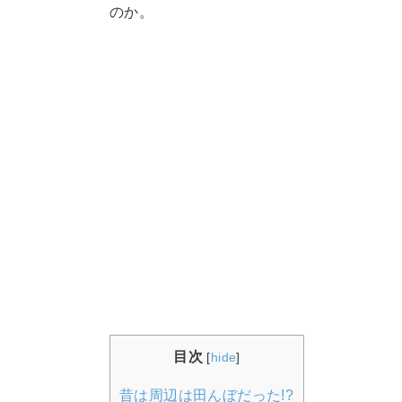
のか。
目次
[
hide
]
昔は周辺は田んぼだった!?