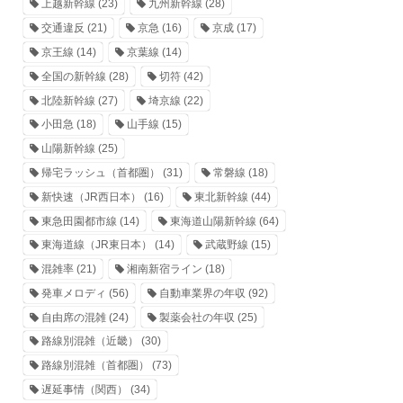
上越新幹線
(23)
九州新幹線
(28)
交通違反
(21)
京急
(16)
京成
(17)
京王線
(14)
京葉線
(14)
全国の新幹線
(28)
切符
(42)
北陸新幹線
(27)
埼京線
(22)
小田急
(18)
山手線
(15)
山陽新幹線
(25)
帰宅ラッシュ（首都圏）
(31)
常磐線
(18)
新快速（JR西日本）
(16)
東北新幹線
(44)
東急田園都市線
(14)
東海道山陽新幹線
(64)
東海道線（JR東日本）
(14)
武蔵野線
(15)
混雑率
(21)
湘南新宿ライン
(18)
発車メロディ
(56)
自動車業界の年収
(92)
自由席の混雑
(24)
製薬会社の年収
(25)
路線別混雑（近畿）
(30)
路線別混雑（首都圏）
(73)
遅延事情（関西）
(34)