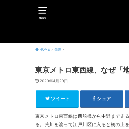
MENU
HOME
鉄道
東京メトロ東西線、なぜ「
2020年4月29日
ツイート
シェア
東京メトロ東西線は西船橋から中野まで走
る。荒川を渡って江戸川区に入ると橋の上