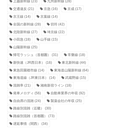
上越新幹線
(23)
九州新幹線
(28)
交通違反
(21)
京急
(16)
京成
(17)
京王線
(14)
京葉線
(14)
全国の新幹線
(28)
切符
(42)
北陸新幹線
(27)
埼京線
(22)
小田急
(18)
山手線
(15)
山陽新幹線
(25)
帰宅ラッシュ（首都圏）
(31)
常磐線
(18)
新快速（JR西日本）
(16)
東北新幹線
(44)
東急田園都市線
(14)
東海道山陽新幹線
(64)
東海道線（JR東日本）
(14)
武蔵野線
(15)
混雑率
(21)
湘南新宿ライン
(18)
発車メロディ
(56)
自動車業界の年収
(92)
自由席の混雑
(24)
製薬会社の年収
(25)
路線別混雑（近畿）
(30)
路線別混雑（首都圏）
(73)
遅延事情（関西）
(34)