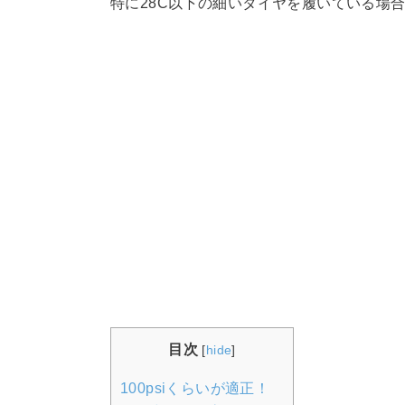
特に28C以下の細いタイヤを履いている場
目次
[
hide
]
100psiくらいが適正！