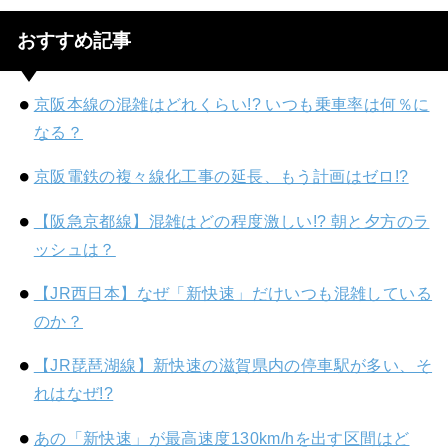
おすすめ記事
京阪本線の混雑はどれくらい!? いつも乗車率は何％に
なる？
京阪電鉄の複々線化工事の延長、もう計画はゼロ!?
【阪急京都線】混雑はどの程度激しい!? 朝と夕方のラ
ッシュは？
【JR西日本】なぜ「新快速」だけいつも混雑している
のか？
【JR琵琶湖線】新快速の滋賀県内の停車駅が多い、そ
れはなぜ!?
あの「新快速」が最高速度130km/hを出す区間はど