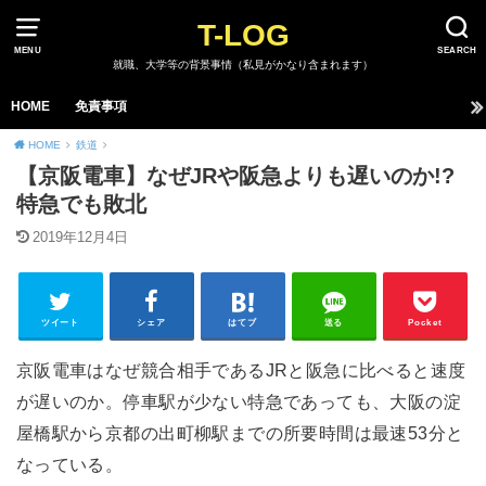
T-LOG
MENU
SEARCH
就職、大学等の背景事情（私見がかなり含まれます）
HOME
免責事項
HOME
鉄道
【京阪電車】なぜJRや阪急よりも遅いのか!?
特急でも敗北
2019年12月4日
ツイート
シェア
はてブ
送る
Pocket
京阪電車はなぜ競合相手であるJRと阪急に比べると速度
が遅いのか。停車駅が少ない特急であっても、大阪の淀
屋橋駅から京都の出町柳駅までの所要時間は最速53分と
なっている。