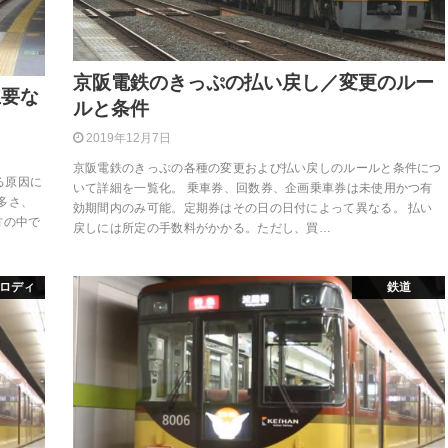
京阪電鉄のきっぷの払い戻し／変更のルー
主要な
ルと条件
2019年12月7日
京阪電鉄のきっぷの各種の変更および払い戻しのルールと条件につ
る原因に
いて詳細を一覧化。 乗車券、回数券、企画乗車券は未使用かつ有
多さ、
効期間内のみ可能。定期券はその日の日付によって異なる。 払い
方の中で
戻しには所定の手数料がかかる。ただし、買…
ロディ
鉄道