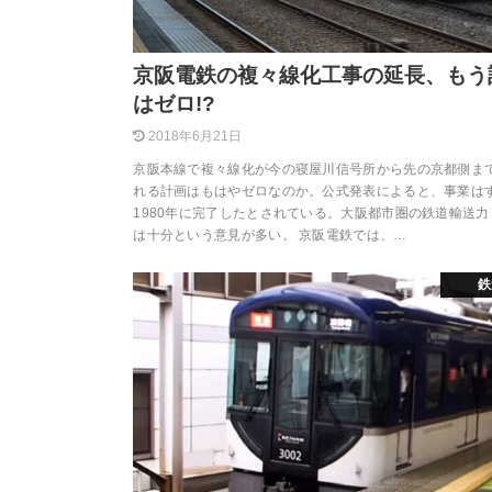
京阪電鉄の複々線化工事の延長、もう
はゼロ!?
2018年6月21日
京阪本線で複々線化が今の寝屋川信号所から先の京都側ま
れる計画はもはやゼロなのか。公式発表によると、事業は
1980年に完了したとされている。大阪都市圏の鉄道輸送力
は十分という意見が多い。 京阪電鉄では、…
鉄