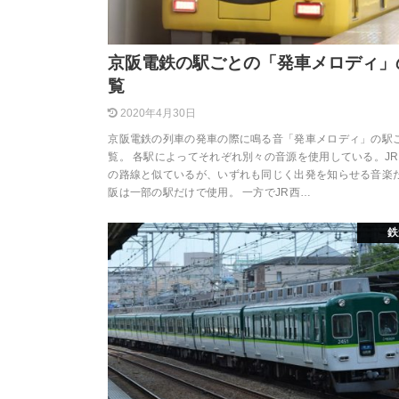
京阪電鉄の駅ごとの「発車メロディ」
覧
2020年4月30日
京阪電鉄の列車の発車の際に鳴る音「発車メロディ」の駅
覧。 各駅によってそれぞれ別々の音源を使用している。J
の路線と似ているが、いずれも同じく出発を知らせる音楽
阪は一部の駅だけで使用。 一方でJR西…
鉄