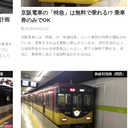
京阪電車の「特急」は無料で乗れる!? 乗車
計画
券のみでOK
2018年6月21日
京阪電車には「特急」や「快速特急」という種別の列車が運転され
ている。停車するのは主要駅に限られているが、JRや近鉄のよう
で延長さ
な追加料金がかかる特急券はいらない。誰でも無料で乗れる。 本
すでに
当に、乗車券に加えて追加料金がかかるのは…
として
道
路線別混雑（関西）