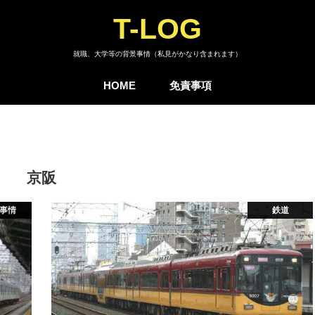
T-LOG
就職、大学等の背景事情（私見がかなり含まれます）
HOME
免責事項
京阪
事情
鉄道