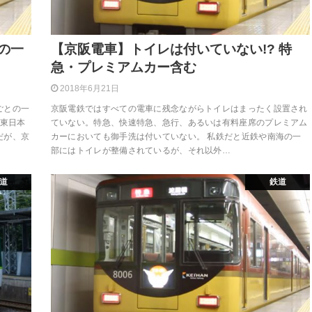
の一
【京阪電車】トイレは付いていない!? 特
急・プレミアムカー含む
2018年6月21日
ごとの一
京阪電鉄ではすべての電車に残念ながらトイレはまったく設置され
R東日本
ていない。特急、快速特急、急行、あるいは有料座席のプレミアム
だが、京
カーにおいても御手洗は付いていない。 私鉄だと近鉄や南海の一
部にはトイレが整備されているが、それ以外…
道
鉄道