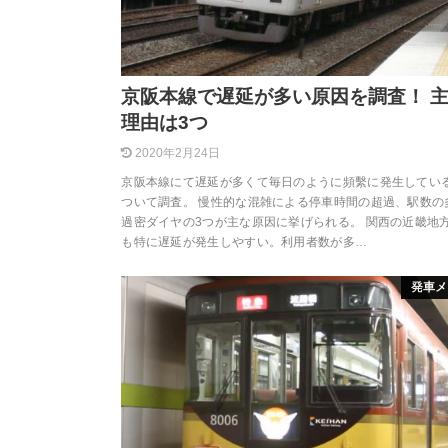
京阪本線で遅延が多い原因を調査！ 
理由は3つ
2020年2月24日
京阪本線にて遅延が多くて毎日のように頻繫に発生してい
ついて調査。 慢性的な混雑による停車時間の超過、駅数の
過密ダイヤの3つが主な原因に挙げられる。 関西の近畿地
も特に遅延が発生しやすい。利用者数が多…
発車メ