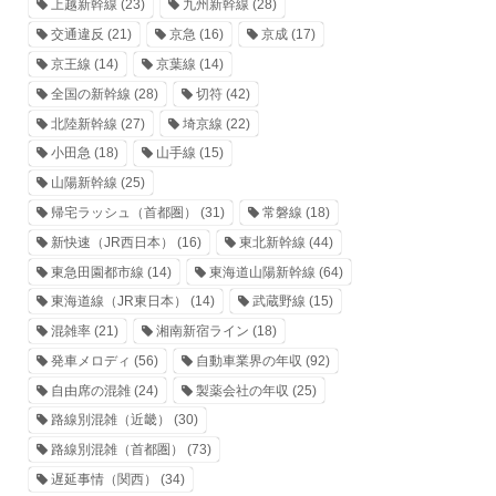
上越新幹線
(23)
九州新幹線
(28)
交通違反
(21)
京急
(16)
京成
(17)
京王線
(14)
京葉線
(14)
全国の新幹線
(28)
切符
(42)
北陸新幹線
(27)
埼京線
(22)
小田急
(18)
山手線
(15)
山陽新幹線
(25)
帰宅ラッシュ（首都圏）
(31)
常磐線
(18)
新快速（JR西日本）
(16)
東北新幹線
(44)
東急田園都市線
(14)
東海道山陽新幹線
(64)
東海道線（JR東日本）
(14)
武蔵野線
(15)
混雑率
(21)
湘南新宿ライン
(18)
発車メロディ
(56)
自動車業界の年収
(92)
自由席の混雑
(24)
製薬会社の年収
(25)
路線別混雑（近畿）
(30)
路線別混雑（首都圏）
(73)
遅延事情（関西）
(34)