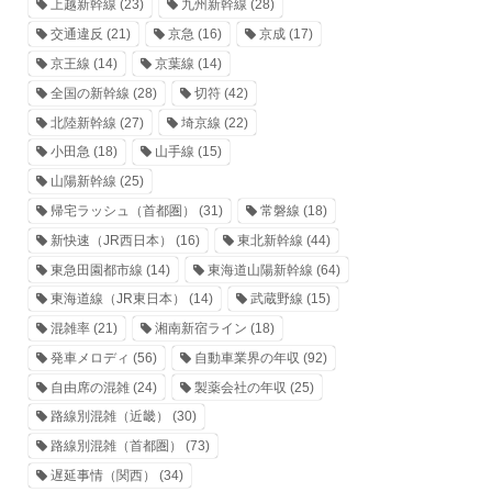
上越新幹線
(23)
九州新幹線
(28)
交通違反
(21)
京急
(16)
京成
(17)
京王線
(14)
京葉線
(14)
全国の新幹線
(28)
切符
(42)
北陸新幹線
(27)
埼京線
(22)
小田急
(18)
山手線
(15)
山陽新幹線
(25)
帰宅ラッシュ（首都圏）
(31)
常磐線
(18)
新快速（JR西日本）
(16)
東北新幹線
(44)
東急田園都市線
(14)
東海道山陽新幹線
(64)
東海道線（JR東日本）
(14)
武蔵野線
(15)
混雑率
(21)
湘南新宿ライン
(18)
発車メロディ
(56)
自動車業界の年収
(92)
自由席の混雑
(24)
製薬会社の年収
(25)
路線別混雑（近畿）
(30)
路線別混雑（首都圏）
(73)
遅延事情（関西）
(34)