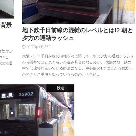
 背景
地下鉄千日前線の混雑のレベルとは!? 朝と
夕方の通勤ラッシュ
2020年1月27日
者数が少
大阪メトロ千日前線の混雑状況に関して、朝と夕方の通勤ラッシュ
ないこ
の時間帯ではどれくらいの混み具合になるのか。 大阪の地下鉄の
の定時運
中では比較的空いている路線になる。中心部の1つに当たる難波へ
のアクセス手段となっているものの、今里筋…
鉄道