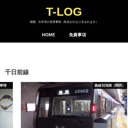
T-LOG
就職、大学等の背景事情（私見がかなり含まれます）
HOME
免責事項
千日前線
事情
路線別混雑（関西）