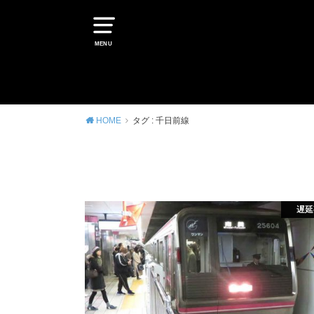
MENU
HOME
タグ : 千日前線
遅延