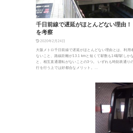
千日前線で遅延がほとんどない理由！
を考察
2020年2月24日
大阪メトロ千日前線で遅延がほとんどない理由とは、利用
ないこと、路線距離が13.1 kmと短くて駅数も14駅駅しか
と、相互直通運転がないことの3つ。 いずれも時刻表通り
行を行う上では好都合なメリット。…