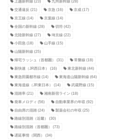
上越新幹線
(23)
九州新幹線
(28)
交通違反
(21)
京急
(16)
京成
(17)
京王線
(14)
京葉線
(14)
全国の新幹線
(28)
切符
(42)
北陸新幹線
(27)
埼京線
(22)
小田急
(18)
山手線
(15)
山陽新幹線
(25)
帰宅ラッシュ（首都圏）
(31)
常磐線
(18)
新快速（JR西日本）
(16)
東北新幹線
(44)
東急田園都市線
(14)
東海道山陽新幹線
(64)
東海道線（JR東日本）
(14)
武蔵野線
(15)
混雑率
(21)
湘南新宿ライン
(18)
発車メロディ
(56)
自動車業界の年収
(92)
自由席の混雑
(24)
製薬会社の年収
(25)
路線別混雑（近畿）
(30)
路線別混雑（首都圏）
(73)
遅延事情（関西）
(34)