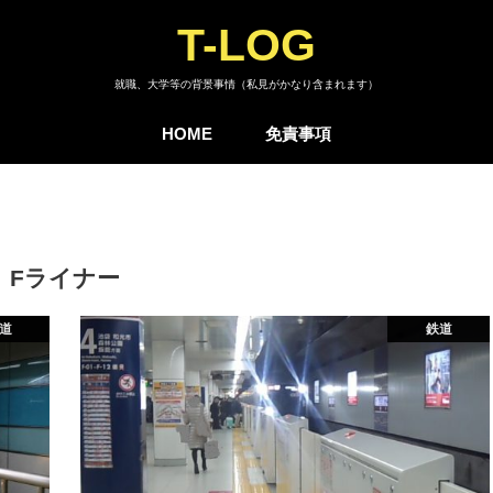
T-LOG
就職、大学等の背景事情（私見がかなり含まれます）
HOME
免責事項
Fライナー
道
鉄道