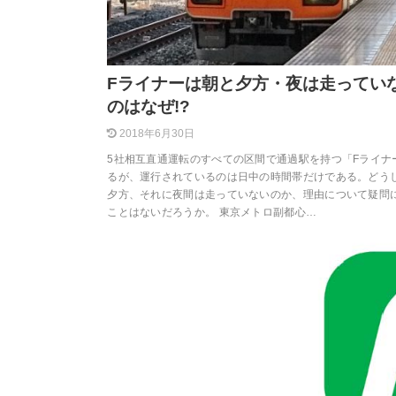
Fライナーは朝と夕方・夜は走ってい
のはなぜ!?
2018年6月30日
5社相互直通運転のすべての区間で通過駅を持つ「Fライナ
るが、運行されているのは日中の時間帯だけである。どう
夕方、それに夜間は走っていないのか、理由について疑問
ことはないだろうか。 東京メトロ副都心…