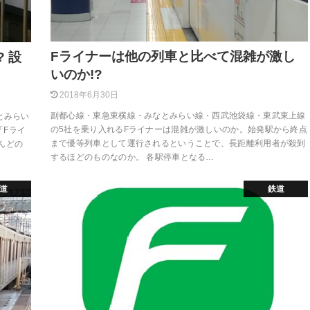
Fライナーは他の列車と比べて混雑が激し
 設
いのか!?
2018年6月30日
副都心線・東急東横線・みなとみらい線・西武池袋線・東武東上線
とみらい
の5社を乗り入れるFライナーは混雑が激しいのか。始発駅から終点
「Fライ
まで優等列車として運行されるということで、長距離利用者が殺到
んどの
するほどのものなのか。 各駅停車となる…
道
鉄道