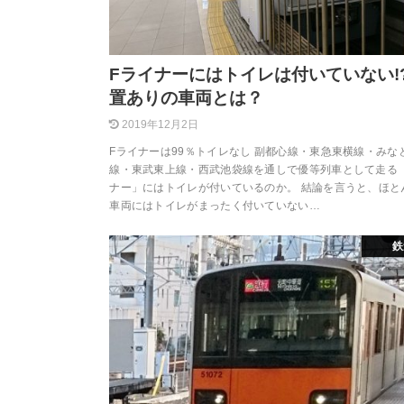
Fライナーにはトイレは付いていない!?
置ありの車両とは？
2019年12月2日
Fライナーは99％トイレなし 副都心線・東急東横線・みな
線・東武東上線・西武池袋線を通しで優等列車として走る
ナー」にはトイレが付いているのか。 結論を言うと、ほと
車両にはトイレがまったく付いていない…
鉄