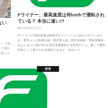
Fライナー、最高速度は何km/hで運転され
ている？ 本当に速い!?
ない
2018年6月23日
Fライナーの最高速度は時速何キロメートルに設定されているの
か。東京メトロ副都心線・東武東上線・西武池袋線・東急東横線・
ー」であ
みなとみらい線の5社を相互直通運転する列車のうち、通しで優等
して朝と
列車として運行される種別であるが、本当にス…
に思った
鉄道