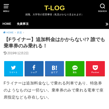
T-LOG
MENU
SEARCH
就職、大学等の背景事情（私見がかなり含まれます）
HOME
免責事項
HOME
鉄道
【Fライナー】追加料金はかからない!? 誰でも
乗車券のみ乗れる！
2019年12月2日
ツイート
シェア
はてブ
送る
Pocket
Fライナーは追加料金なしで乗れる列車であり、特急券
のようなものは一切ない。乗車券のみで乗れる電車で座
席指定なども存在しない。