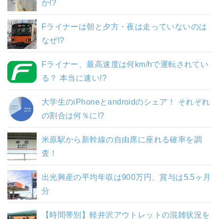
か!?
Fライナーは朝と夕方・夜は走っていないのは
なぜ!?
Fライナー、最高速度は何km/hで運転されてい
る？ 本当に速い!?
大学生のiPhoneとandroidのシェア！ それぞれ
の割合は何％に!?
米原駅から新幹線の自由席に座れる確率を調
査！
出光興産の平均年収は900万円、賞与は5.5ヶ月
分
【時間帯別】軽井沢アウトレットの混雑状況を