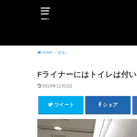
MENU
HOME
鉄道
Fライナーにはトイレは付い
2019年12月2日
ツイート
シェア