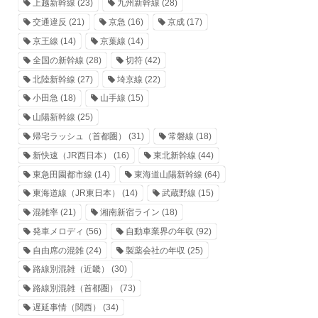
上越新幹線
(23)
九州新幹線
(28)
交通違反
(21)
京急
(16)
京成
(17)
京王線
(14)
京葉線
(14)
全国の新幹線
(28)
切符
(42)
北陸新幹線
(27)
埼京線
(22)
小田急
(18)
山手線
(15)
山陽新幹線
(25)
帰宅ラッシュ（首都圏）
(31)
常磐線
(18)
新快速（JR西日本）
(16)
東北新幹線
(44)
東急田園都市線
(14)
東海道山陽新幹線
(64)
東海道線（JR東日本）
(14)
武蔵野線
(15)
混雑率
(21)
湘南新宿ライン
(18)
発車メロディ
(56)
自動車業界の年収
(92)
自由席の混雑
(24)
製薬会社の年収
(25)
路線別混雑（近畿）
(30)
路線別混雑（首都圏）
(73)
遅延事情（関西）
(34)