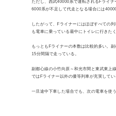
ただし、西武40000系で運転されるFラ
6000系が不足して代走となる場合には40
したがって、Fライナーにはほぼすべての列
も電車に乗っている最中にトイレに行きた
もっともFライナーの本数は比較的多い。副
15分間隔で走っている。
副都心線の小竹向原～和光市間と東武東上線
ではFライナー以外の優等列車が充実してい
一旦途中下車した場合でも、次の電車を使