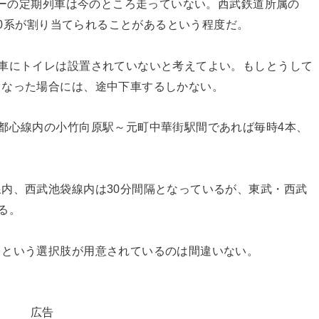
イナーの定期列車は今のところ走っていない。西武鉄道所属の
000系が割り当てられることがあるという程度だ。
車にトイレは設置されていないと考えてよい。もしとうして
くなった場合には、途中下車するしかない。
都心線内の小竹向原駅～元町中華街駅間であれば毎時4本、
内、西武池袋線内は30分間隔となっているが、東武・西武
る。
うという選択肢が用意されているのは間違いない。
広告