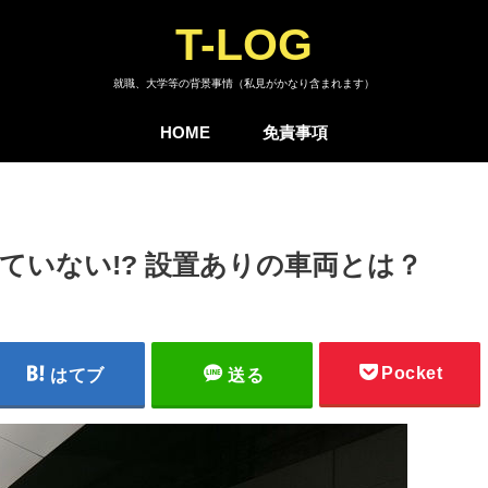
T-LOG
就職、大学等の背景事情（私見がかなり含まれます）
HOME
免責事項
ていない!? 設置ありの車両とは？
Pocket
はてブ
送る