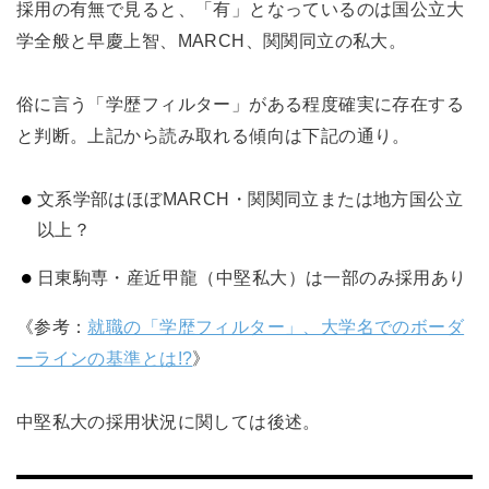
採用の有無で見ると、「有」となっているのは国公立大
学全般と早慶上智、MARCH、関関同立の私大。
俗に言う「学歴フィルター」がある程度確実に存在する
と判断。上記から読み取れる傾向は下記の通り。
文系学部はほぼMARCH・関関同立または地方国公立
以上？
日東駒専・産近甲龍（中堅私大）は一部のみ採用あり
《参考：
就職の「学歴フィルター」、大学名でのボーダ
ーラインの基準とは!?
》
中堅私大の採用状況に関しては後述。