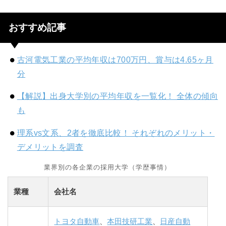
おすすめ記事
古河電気工業の平均年収は700万円、賞与は4.65ヶ月
分
【解説】出身大学別の平均年収を一覧化！ 全体の傾向
も
理系vs文系、2者を徹底比較！ それぞれのメリット・
デメリットを調査
業界別の各企業の採用大学（学歴事情）
業種
会社名
トヨタ自動車
、
本田技研工業
、
日産自動