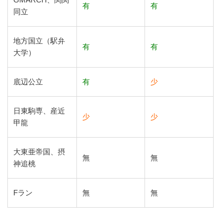
有
有
同立
地方国立（駅弁
有
有
大学）
底辺公立
有
少
日東駒専、産近
少
少
甲龍
大東亜帝国、摂
無
無
神追桃
Fラン
無
無