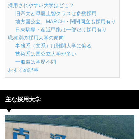
採用されやすい大学はどこ？
旧帝大と早慶上智クラスは多数採用
地方国公立、MARCH・関関同立も採用有り
日東駒専・産近甲龍は一部だけ採用有り
職種別の採用大学の傾向
事務系（文系）は難関大学に偏る
技術系は国公立大学が多い
一般職は学歴不問
おすすめ記事
主な採用大学