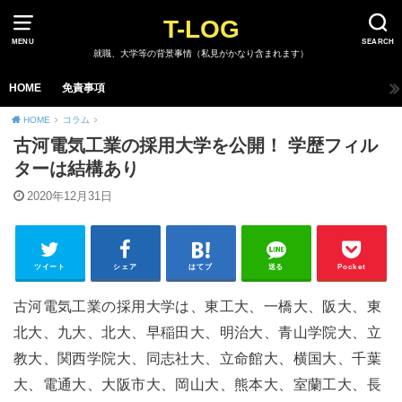
T-LOG
MENU
SEARCH
就職、大学等の背景事情（私見がかなり含まれます）
HOME
免責事項
HOME
コラム
古河電気工業の採用大学を公開！ 学歴フィル
ターは結構あり
2020年12月31日
ツイート
シェア
はてブ
送る
Pocket
古河電気工業の採用大学は、東工大、一橋大、阪大、東
北大、九大、北大、早稲田大、明治大、青山学院大、立
教大、関西学院大、同志社大、立命館大、横国大、千葉
大、電通大、大阪市大、岡山大、熊本大、室蘭工大、長