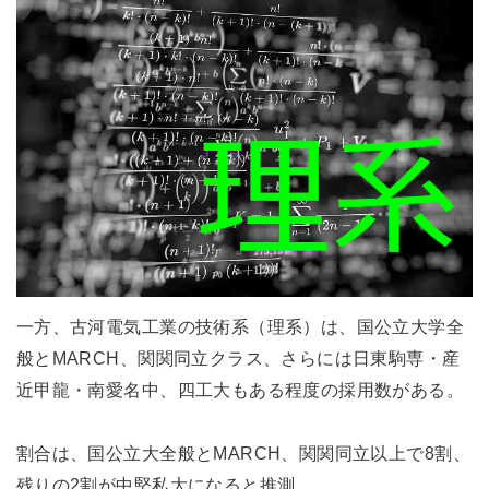
一方、古河電気工業の技術系（理系）は、国公立大学全
般とMARCH、関関同立クラス、さらには日東駒専・産
近甲龍・南愛名中、四工大もある程度の採用数がある。
割合は、国公立大全般とMARCH、関関同立以上で8割、
残りの2割が中堅私大になると推測。