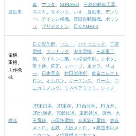
車
、
マツダ
、
SUBARU
、
三菱自動車工業
、
自動車
スズキ
、
ダイハツ
、
いすゞ自動車
、
デンソ
ー
、
アイシン精機
、
豊田自動織機
、
ボッシ
ュ
、
ブリヂストン
、
日立Astemo
日立製作所
、
ソニー
、
パナソニック
、
三菱
電機
、
ファナック
、
安川電機
、
三菱重工
電機、
業
、
ダイキン工業
、
小松製作所
、
クボタ
、
重機、
富士通
、
東芝
、
シャープ
、
京セラ
、
リコ
工作機
ー
、
日本電産
、
村田製作所
、
東京エレクト
械
ロン
、
オムロン
、
キーエンス
、
ローム
、
コ
ニカミノルタ
、
ミネベアミツミ
、
シマノ
JR東日本
、
JR東海
、
JR西日本
、
JR九州
、
JR北海道
、
西武鉄道
、
東武鉄道
、
東急
、
京
鉄道
王電鉄
、
小田急電鉄
、
京浜急行電鉄
、
東京
メトロ
、
近鉄
、
大阪メトロ
、＜
鉄道車両メ
ーカー
＞、＜
信号機メーカー
＞