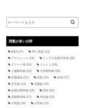
閲覧が多い分野
IKEA
(17)
JRと私鉄
(22)
アウトレット
(19)
インフラ企業の年収
(38)
グリーン車
(20)
コストコ
(28)
上越新幹線
(23)
九州新幹線
(28)
交通違反
(21)
京急
(16)
京成
(17)
京王線
(14)
京葉線
(14)
全国の新幹線
(28)
切符
(42)
北陸新幹線
(27)
埼京線
(22)
小田急
(18)
山手線
(15)