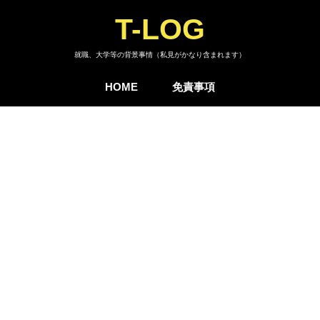
T-LOG
就職、大学等の背景事情（私見がかなり含まれます）
HOME
免責事項