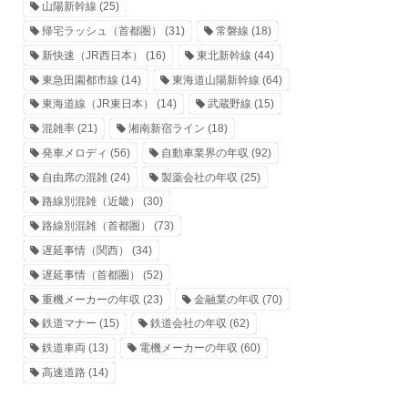
山陽新幹線
(25)
帰宅ラッシュ（首都圏）
(31)
常磐線
(18)
新快速（JR西日本）
(16)
東北新幹線
(44)
東急田園都市線
(14)
東海道山陽新幹線
(64)
東海道線（JR東日本）
(14)
武蔵野線
(15)
混雑率
(21)
湘南新宿ライン
(18)
発車メロディ
(56)
自動車業界の年収
(92)
自由席の混雑
(24)
製薬会社の年収
(25)
路線別混雑（近畿）
(30)
路線別混雑（首都圏）
(73)
遅延事情（関西）
(34)
遅延事情（首都圏）
(52)
重機メーカーの年収
(23)
金融業の年収
(70)
鉄道マナー
(15)
鉄道会社の年収
(62)
鉄道車両
(13)
電機メーカーの年収
(60)
高速道路
(14)