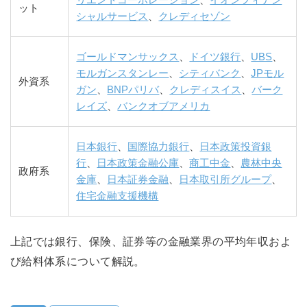
リエントコーポレーション
、
イオンフィナン
ット
シャルサービス
、
クレディセゾン
ゴールドマンサックス
、
ドイツ銀行
、
UBS
、
モルガンスタンレー
、
シティバンク
、
JPモル
外資系
ガン
、
BNPパリバ
、
クレディスイス
、
バーク
レイズ
、
バンクオブアメリカ
日本銀行
、
国際協力銀行
、
日本政策投資銀
行
、
日本政策金融公庫
、
商工中金
、
農林中央
政府系
金庫
、
日本証券金融
、
日本取引所グループ
、
住宅金融支援機構
上記では銀行、保険、証券等の金融業界の平均年収およ
び給料体系について解説。