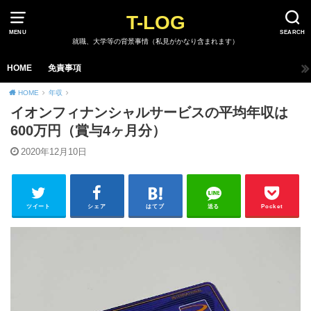
T-LOG
MENU
SEARCH
就職、大学等の背景事情（私見がかなり含まれます）
HOME
免責事項
HOME
年収
イオンフィナンシャルサービスの平均年収は
600万円（賞与4ヶ月分）
2020年12月10日
ツイート
シェア
はてブ
送る
Pocket