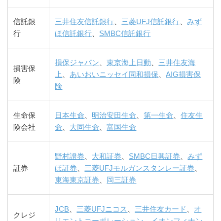
信託銀
三井住友信託銀行
、
三菱UFJ信託銀行
、
みず
行
ほ信託銀行
、
SMBC信託銀行
損保ジャパン
、
東京海上日動
、
三井住友海
損害保
上
、
あいおいニッセイ同和損保
、
AIG損害保
険
険
生命保
日本生命
、
明治安田生命
、
第一生命
、
住友生
険会社
命
、
大同生命
、
富国生命
野村證券
、
大和証券
、
SMBC日興証券
、
みず
証券
ほ証券
、
三菱UFJモルガンスタンレー証券
、
東海東京証券
、
岡三証券
JCB
、
三菱UFJニコス
、
三井住友カード
、
オ
クレジ