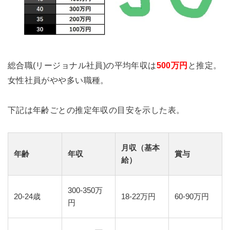
総合職(リージョナル社員)の平均年収は
500万円
と推定。
女性社員がやや多い職種。
下記は年齢ごとの推定年収の目安を示した表。
月収（基本
年齢
年収
賞与
給）
300-350万
20-24歳
18-22万円
60-90万円
円