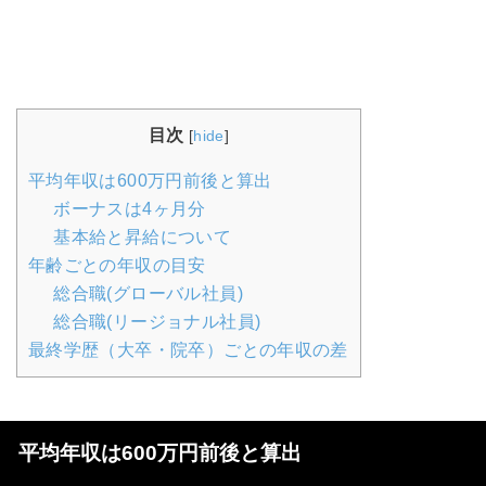
目次
[
hide
]
平均年収は600万円前後と算出
ボーナスは4ヶ月分
基本給と昇給について
年齢ごとの年収の目安
総合職(グローバル社員)
総合職(リージョナル社員)
最終学歴（大卒・院卒）ごとの年収の差
平均年収は600万円前後と算出