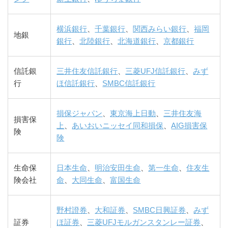
横浜銀行
、
千葉銀行
、
関西みらい銀行
、
福岡
地銀
銀行
、
北陸銀行
、
北海道銀行
、
京都銀行
信託銀
三井住友信託銀行
、
三菱UFJ信託銀行
、
みず
行
ほ信託銀行
、
SMBC信託銀行
損保ジャパン
、
東京海上日動
、
三井住友海
損害保
上
、
あいおいニッセイ同和損保
、
AIG損害保
険
険
生命保
日本生命
、
明治安田生命
、
第一生命
、
住友生
険会社
命
、
大同生命
、
富国生命
野村證券
、
大和証券
、
SMBC日興証券
、
みず
証券
ほ証券
、
三菱UFJモルガンスタンレー証券
、