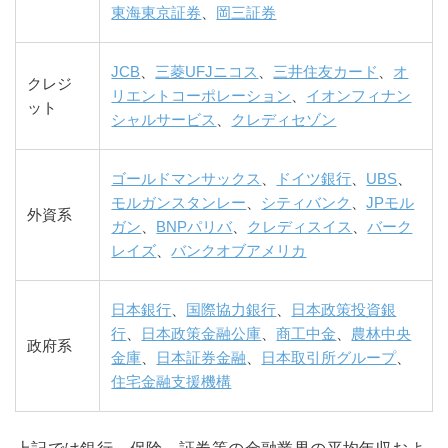
東海東京証券
、
岡三証券
JCB
、
三菱UFJニコス
、
三井住友カード
、
オ
クレジ
リエントコーポレーション
、
イオンフィナン
ット
シャルサービス
、
クレディセゾン
ゴールドマンサックス
、
ドイツ銀行
、
UBS
、
モルガンスタンレー
、
シティバンク
、
JPモル
外資系
ガン
、
BNPパリバ
、
クレディスイス
、
バーク
レイズ
、
バンクオブアメリカ
日本銀行
、
国際協力銀行
、
日本政策投資銀
行
、
日本政策金融公庫
、
商工中金
、
農林中央
政府系
金庫
、
日本証券金融
、
日本取引所グループ
、
住宅金融支援機構
上記では銀行、保険、証券等の金融業界の平均年収およ