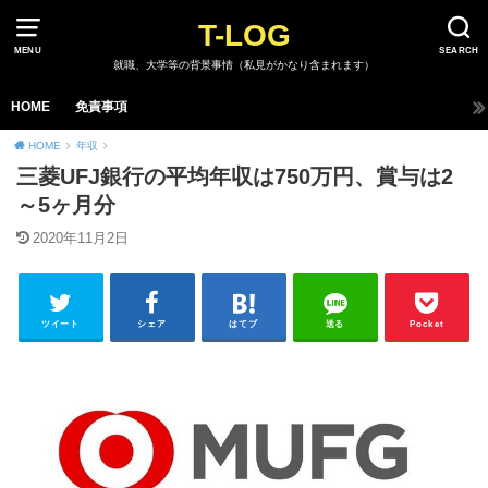
T-LOG
MENU
SEARCH
就職、大学等の背景事情（私見がかなり含まれます）
HOME
免責事項
HOME
年収
三菱UFJ銀行の平均年収は750万円、賞与は2
～5ヶ月分
2020年11月2日
ツイート
シェア
はてブ
送る
Pocket