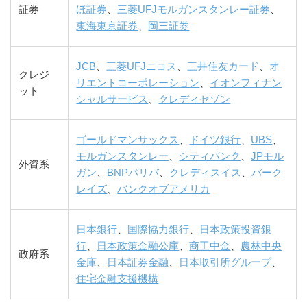
証券
ほ証券
、
三菱UFJモルガンスタンレー証券
、
東海東京証券
、
岡三証券
JCB
、
三菱UFJニコス
、
三井住友カード
、
オ
クレジ
リエントコーポレーション
、
イオンフィナン
ット
シャルサービス
、
クレディセゾン
ゴールドマンサックス
、
ドイツ銀行
、
UBS
、
モルガンスタンレー
、
シティバンク
、
JPモル
外資系
ガン
、
BNPパリバ
、
クレディスイス
、
バーク
レイズ
、
バンクオブアメリカ
日本銀行
、
国際協力銀行
、
日本政策投資銀
行
、
日本政策金融公庫
、
商工中金
、
農林中央
政府系
金庫
、
日本証券金融
、
日本取引所グループ
、
住宅金融支援機構