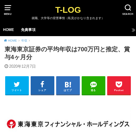
T-LOG
MENU
SEARCH
就職、大学等の背景事情（私見がかなり含まれます）
HOME
免責事項
HOME
年収
東海東京証券の平均年収は700万円と推定、賞
与4ヶ月分
2020年12月7日
ツイート
シェア
はてブ
送る
Pocket