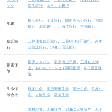
ンク
新生銀行
、
ゆうちょ銀行
横浜銀行
、
千葉銀行
、
関西みらい銀行
、
福岡
地銀
銀行
、
北陸銀行
、
北海道銀行
、
京都銀行
信託銀
三井住友信託銀行
、
三菱UFJ信託銀行
、
みず
行
ほ信託銀行
、
SMBC信託銀行
損保ジャパン
、
東京海上日動
、
三井住友海
損害保
上
、
あいおいニッセイ同和損保
、
AIG損害保
険
険
生命保
日本生命
、
明治安田生命
、
第一生命
、
住友生
険会社
命
、
大同生命
、
富国生命
野村證券
、
大和証券
、
SMBC日興証券
、
みず