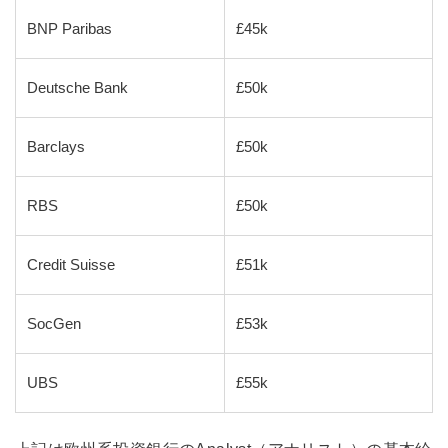
BNP Paribas
£45k
Deutsche Bank
£50k
Barclays
£50k
RBS
£50k
Credit Suisse
£51k
SocGen
£53k
UBS
£55k