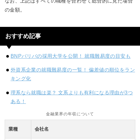
なお、上記はすべての職種を合わせて総合的に見た場合
の金額。
おすすめ記事
BNPパリバの採用大学を公開！ 就職難易度の目安も
外資系企業の就職難易度の一覧！ 偏差値の順位をラン
キング化
理系なら就職は楽？ 文系よりも有利になる理由が3つ
ある！
金融業界の年収について
業種
会社名