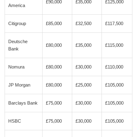
£90,000
£35,000
£125,000
America
Citigroup
£85,000
£32,500
£117,500
Deutsche
£80,000
£35,000
£115,000
Bank
Nomura
£80,000
£30,000
£110,000
JP Morgan
£80,000
£25,000
£105,000
Barclays Bank
£75,000
£30,000
£105,000
HSBC
£75,000
£30,000
£105,000