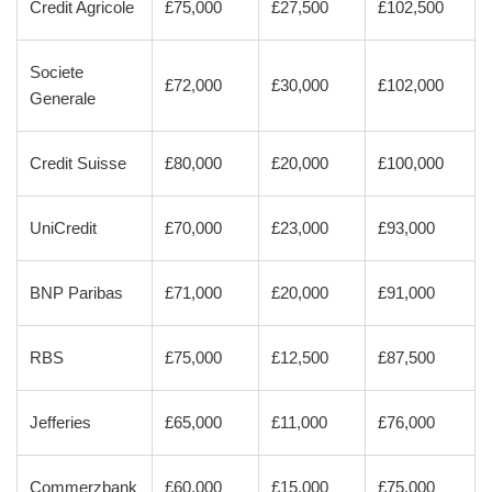
Credit Agricole
£75,000
£27,500
£102,500
Societe
£72,000
£30,000
£102,000
Generale
Credit Suisse
£80,000
£20,000
£100,000
UniCredit
£70,000
£23,000
£93,000
BNP Paribas
£71,000
£20,000
£91,000
RBS
£75,000
£12,500
£87,500
Jefferies
£65,000
£11,000
£76,000
Commerzbank
£60,000
£15,000
£75,000