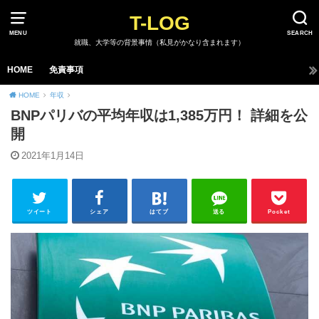
T-LOG
MENU
SEARCH
就職、大学等の背景事情（私見がかなり含まれます）
HOME
免責事項
HOME
年収
BNPパリバの平均年収は1,385万円！ 詳細を公
開
2021年1月14日
ツイート
シェア
はてブ
送る
Pocket