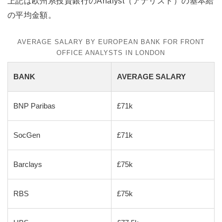
上記は欧州系投資銀行のAnalyst（アナリスト）の基本給
の平均金額。
AVERAGE SALARY BY EUROPEAN BANK FOR FRONT
OFFICE ANALYSTS IN LONDON
BANK
AVERAGE SALARY
BNP Paribas
£71k
SocGen
£71k
Barclays
£75k
RBS
£75k