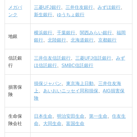
メガバ
三菱UFJ銀行
、
三井住友銀行
、
みずほ銀行
、
ンク
新生銀行
、
ゆうちょ銀行
横浜銀行
、
千葉銀行
、
関西みらい銀行
、
福岡
地銀
銀行
、
北陸銀行
、
北海道銀行
、
京都銀行
信託銀
三井住友信託銀行
、
三菱UFJ信託銀行
、
みず
行
ほ信託銀行
、
SMBC信託銀行
損保ジャパン
、
東京海上日動
、
三井住友海
損害保
上
、
あいおいニッセイ同和損保
、
AIG損害保
険
険
生命保
日本生命
、
明治安田生命
、
第一生命
、
住友生
険会社
命
、
大同生命
、
富国生命