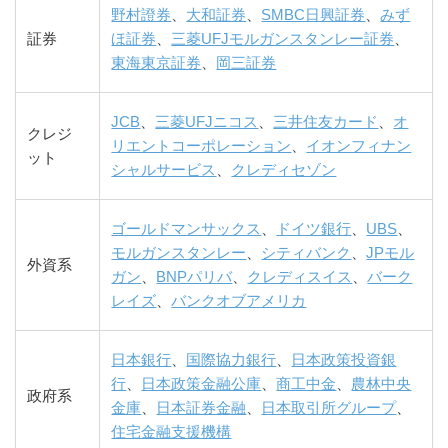
野村證券
、
大和証券
、
SMBC日興証券
、
みず
証券
ほ証券
、
三菱UFJモルガンスタンレー証券
、
東海東京証券
、
岡三証券
JCB
、
三菱UFJニコス
、
三井住友カード
、
オ
クレジ
リエントコーポレーション
、
イオンフィナン
ット
シャルサービス
、
クレディセゾン
ゴールドマンサックス
、
ドイツ銀行
、
UBS
、
モルガンスタンレー
、
シティバンク
、
JPモル
外資系
ガン
、
BNPパリバ
、
クレディスイス
、
バーク
レイズ
、
バンクオブアメリカ
日本銀行
、
国際協力銀行
、
日本政策投資銀
行
、
日本政策金融公庫
、
商工中金
、
農林中央
政府系
金庫
、
日本証券金融
、
日本取引所グループ
、
住宅金融支援機構