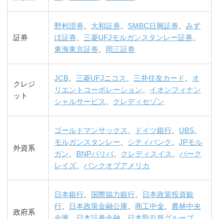
野村證券
、
大和証券
、
SMBC日興証券
、
みず
証券
ほ証券
、
三菱UFJモルガンスタンレー証券
、
東海東京証券
、
岡三証券
JCB
、
三菱UFJニコス
、
三井住友カード
、
オ
クレジ
リエントコーポレーション
、
イオンフィナン
ット
シャルサービス
、
クレディセゾン
ゴールドマンサックス
、
ドイツ銀行
、
UBS
、
モルガンスタンレー
、
シティバンク
、
JPモル
外資系
ガン
、
BNPパリバ
、
クレディスイス
、
バーク
レイズ
、
バンクオブアメリカ
日本銀行
、
国際協力銀行
、
日本政策投資銀
行
、
日本政策金融公庫
、
商工中金
、
農林中央
政府系
金庫
、
日本証券金融
、
日本取引所グループ
、