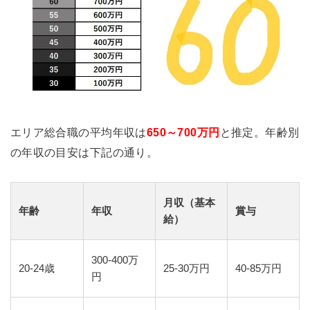
エリア総合職の平均年収は
650～700万円
と推定。年齢別
の年収の目安は下記の通り。
月収（基本
年齢
年収
賞与
給）
300-400万
20-24歳
25-30万円
40-85万円
円