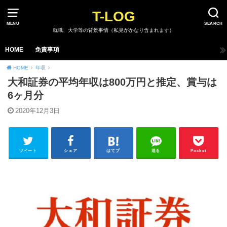
T-LOG
MENU
SEARCH
就職、大学等の背景事情（私見がかなり含まれます）
HOME
免責事項
HOME
年収
大和証券の平均年収は800万円と推定、賞与は
6ヶ月分
2020年12月3日
ツイート
シェア
はてブ
送る
Pocket