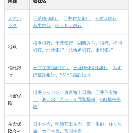
業種
会社名
メガバ
三菱UFJ銀行
、
三井住友銀行
、
みずほ銀行
、
ンク
新生銀行
、
ゆうちょ銀行
横浜銀行
、
千葉銀行
、
関西みらい銀行
、
福岡
地銀
銀行
、
北陸銀行
、
北海道銀行
、
京都銀行
信託銀
三井住友信託銀行
、
三菱UFJ信託銀行
、
みず
行
ほ信託銀行
、
SMBC信託銀行
損保ジャパン
、
東京海上日動
、
三井住友海
損害保
上
、
あいおいニッセイ同和損保
、
AIG損害保
険
険
生命保
日本生命
、
明治安田生命
、
第一生命
、
住友生
険会社
命
、
大同生命
、
富国生命