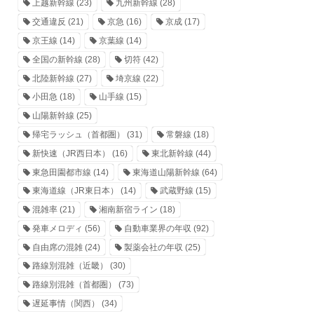
上越新幹線
(23)
九州新幹線
(28)
交通違反
(21)
京急
(16)
京成
(17)
京王線
(14)
京葉線
(14)
全国の新幹線
(28)
切符
(42)
北陸新幹線
(27)
埼京線
(22)
小田急
(18)
山手線
(15)
山陽新幹線
(25)
帰宅ラッシュ（首都圏）
(31)
常磐線
(18)
新快速（JR西日本）
(16)
東北新幹線
(44)
東急田園都市線
(14)
東海道山陽新幹線
(64)
東海道線（JR東日本）
(14)
武蔵野線
(15)
混雑率
(21)
湘南新宿ライン
(18)
発車メロディ
(56)
自動車業界の年収
(92)
自由席の混雑
(24)
製薬会社の年収
(25)
路線別混雑（近畿）
(30)
路線別混雑（首都圏）
(73)
遅延事情（関西）
(34)