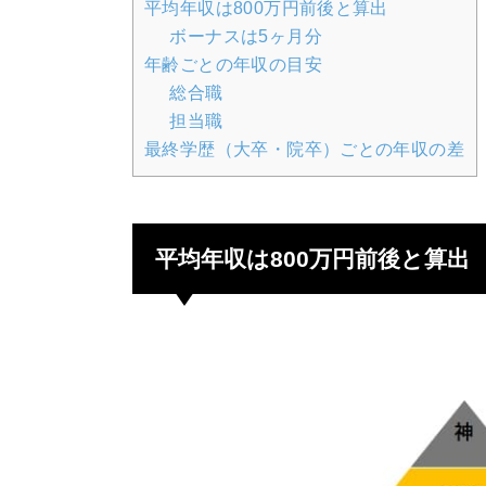
平均年収は800万円前後と算出
ボーナスは5ヶ月分
年齢ごとの年収の目安
総合職
担当職
最終学歴（大卒・院卒）ごとの年収の差
平均年収は800万円前後と算出