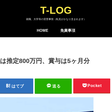
T-LOG
就職、大学等の背景事情（私見がかなり含まれます）
HOME
免責事項
は推定800万円、賞与は5ヶ月分
Pocket
はてブ
送る