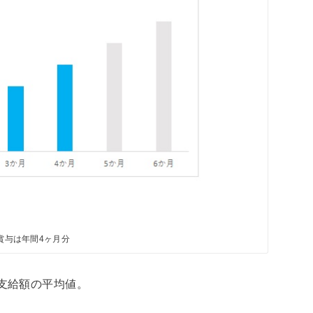
の賞与は年間4ヶ月分
が支給額の平均値。