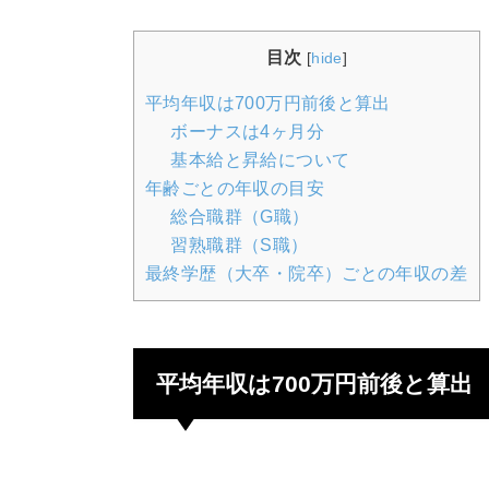
目次
[
hide
]
平均年収は700万円前後と算出
ボーナスは4ヶ月分
基本給と昇給について
年齢ごとの年収の目安
総合職群（G職）
習熟職群（S職）
最終学歴（大卒・院卒）ごとの年収の差
平均年収は700万円前後と算出