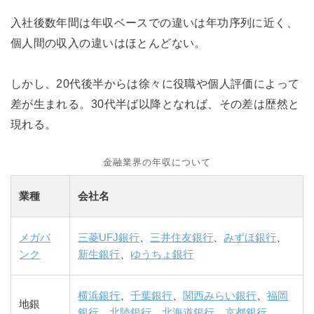
入社後数年間は年収ベースでの違いは年功序列に近く、
個人間の収入の違いはほとんどない。
しかし、20代後半からは徐々に役職や個人評価によって
差が生まれる。30代半ば以降となれば、その差は歴然と
現れる。
金融業界の年収について
業種
会社名
メガバ
三菱UFJ銀行
、
三井住友銀行
、
みずほ銀行
、
ンク
新生銀行
、
ゆうちょ銀行
横浜銀行
、
千葉銀行
、
関西みらい銀行
、
福岡
地銀
銀行
、
北陸銀行
、
北海道銀行
、
京都銀行