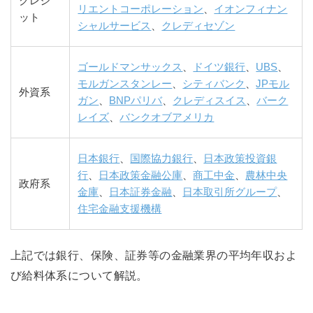
クレジ
リエントコーポレーション
、
イオンフィナン
ット
シャルサービス
、
クレディセゾン
ゴールドマンサックス
、
ドイツ銀行
、
UBS
、
モルガンスタンレー
、
シティバンク
、
JPモル
外資系
ガン
、
BNPパリバ
、
クレディスイス
、
バーク
レイズ
、
バンクオブアメリカ
日本銀行
、
国際協力銀行
、
日本政策投資銀
行
、
日本政策金融公庫
、
商工中金
、
農林中央
政府系
金庫
、
日本証券金融
、
日本取引所グループ
、
住宅金融支援機構
上記では銀行、保険、証券等の金融業界の平均年収およ
び給料体系について解説。