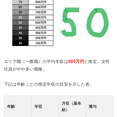
エリア職（一般職）の平均年収は
500万円
と推定。女性
社員がやや多い職種。
下記は年齢ごとの推定年収の目安を示した表。
月収（基本
年齢
年収
賞与
給）