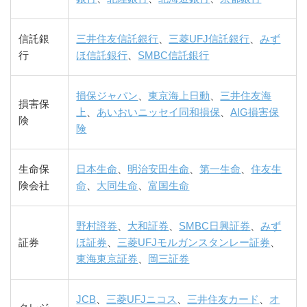
信託銀
三井住友信託銀行
、
三菱UFJ信託銀行
、
みず
行
ほ信託銀行
、
SMBC信託銀行
損保ジャパン
、
東京海上日動
、
三井住友海
損害保
上
、
あいおいニッセイ同和損保
、
AIG損害保
険
険
生命保
日本生命
、
明治安田生命
、
第一生命
、
住友生
険会社
命
、
大同生命
、
富国生命
野村證券
、
大和証券
、
SMBC日興証券
、
みず
証券
ほ証券
、
三菱UFJモルガンスタンレー証券
、
東海東京証券
、
岡三証券
JCB
、
三菱UFJニコス
、
三井住友カード
、
オ