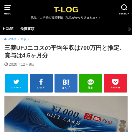
T-LOG
MENU
SEARCH
就職、大学等の背景事情（私見がかなり含まれます）
HOME
免責事項
HOME
年収
三菱UFJニコスの平均年収は700万円と推定、
賞与は4.5ヶ月分
2020年12月9日
ツイート
シェア
はてブ
送る
Pocket