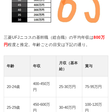
三菱UFJニコスの基幹職（総合職）の平均年収は
800万
円
程度と推定。年齢ごとの目安は下記の通り。
月収（基本
年齢
年収
賞与
給）
400-450万
20-24歳
25-30万円
75-95万円
円
450-600万
100-120万
25-29歳
30-40万円
円
円