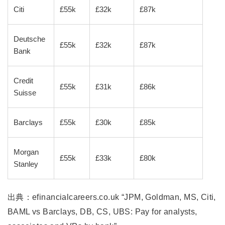
Citi
£55k
£32k
£87k
Deutsche
£55k
£32k
£87k
Bank
Credit
£55k
£31k
£86k
Suisse
Barclays
£55k
£30k
£85k
Morgan
£55k
£33k
£80k
Stanley
出典：efinancialcareers.co.uk “JPM, Goldman, MS, Citi,
BAML vs Barclays, DB, CS, UBS: Pay for analysts,