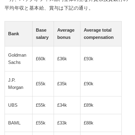
平均年収と基本給、賞与は下記の通り。
Base
Average
Average total
Bank
salary
bonus
compensation
Goldman
£60k
£36k
£93k
Sachs
J.P.
£55k
£35k
£90k
Morgan
UBS
£55k
£34k
£89k
BAML
£55k
£33k
£88k