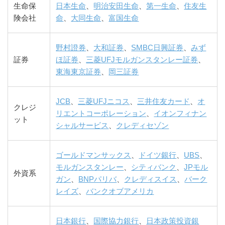
生命保
日本生命
、
明治安田生命
、
第一生命
、
住友生
険会社
命
、
大同生命
、
富国生命
野村證券
、
大和証券
、
SMBC日興証券
、
みず
証券
ほ証券
、
三菱UFJモルガンスタンレー証券
、
東海東京証券
、
岡三証券
JCB
、
三菱UFJニコス
、
三井住友カード
、
オ
クレジ
リエントコーポレーション
、
イオンフィナン
ット
シャルサービス
、
クレディセゾン
ゴールドマンサックス
、
ドイツ銀行
、
UBS
、
モルガンスタンレー
、
シティバンク
、
JPモル
外資系
ガン
、
BNPパリバ
、
クレディスイス
、
バーク
レイズ
、
バンクオブアメリカ
日本銀行
、
国際協力銀行
、
日本政策投資銀