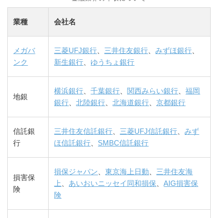
業種
会社名
メガバ
三菱UFJ銀行
、
三井住友銀行
、
みずほ銀行
、
ンク
新生銀行
、
ゆうちょ銀行
横浜銀行
、
千葉銀行
、
関西みらい銀行
、
福岡
地銀
銀行
、
北陸銀行
、
北海道銀行
、
京都銀行
信託銀
三井住友信託銀行
、
三菱UFJ信託銀行
、
みず
行
ほ信託銀行
、
SMBC信託銀行
損保ジャパン
、
東京海上日動
、
三井住友海
損害保
上
、
あいおいニッセイ同和損保
、
AIG損害保
険
険