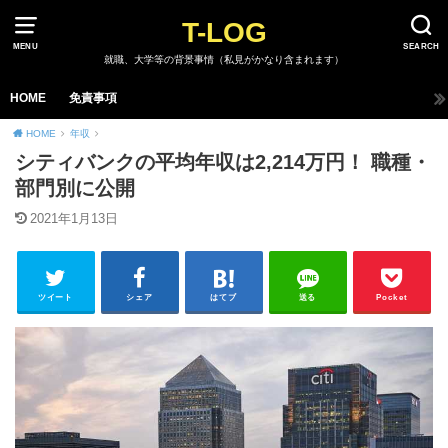
T-LOG
MENU
SEARCH
就職、大学等の背景事情（私見がかなり含まれます）
HOME
免責事項
HOME
年収
シティバンクの平均年収は2,214万円！ 職種・
部門別に公開
2021年1月13日
ツイート
シェア
はてブ
送る
Pocket