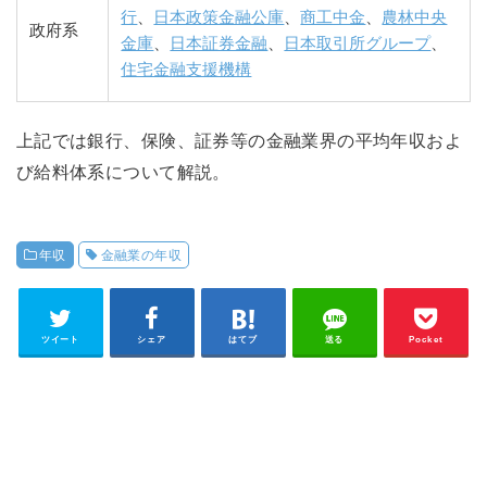
行
、
日本政策金融公庫
、
商工中金
、
農林中央
政府系
金庫
、
日本証券金融
、
日本取引所グループ
、
住宅金融支援機構
上記では銀行、保険、証券等の金融業界の平均年収およ
び給料体系について解説。
年収
金融業の年収
ツイート
シェア
はてブ
送る
Pocket