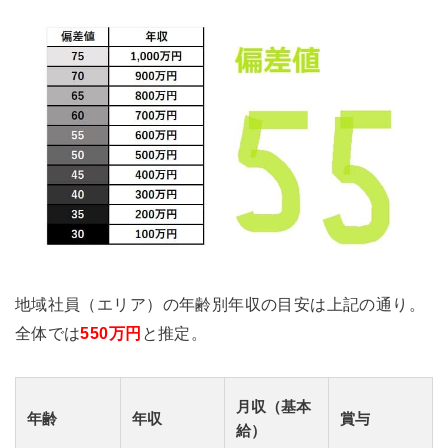
地域社員（エリア）の年齢別年収の目安は上記の通り。
全体では
550万円
と推定。
月収（基本
年齢
年収
賞与
給）