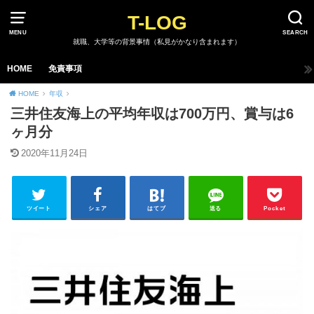
T-LOG
MENU
SEARCH
就職、大学等の背景事情（私見がかなり含まれます）
HOME
免責事項
HOME
年収
三井住友海上の平均年収は700万円、賞与は6
ヶ月分
2020年11月24日
ツイート
シェア
はてブ
送る
Pocket