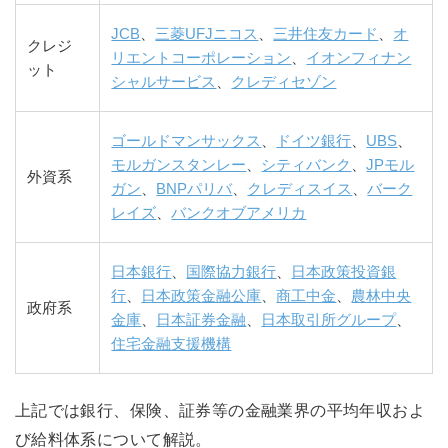
JCB
、
三菱UFJニコス
、
三井住友カード
、
オ
クレジ
リエントコーポレーション
、
イオンフィナン
ット
シャルサービス
、
クレディセゾン
ゴールドマンサックス
、
ドイツ銀行
、
UBS
、
モルガンスタンレー
、
シティバンク
、
JPモル
外資系
ガン
、
BNPパリバ
、
クレディスイス
、
バーク
レイズ
、
バンクオブアメリカ
日本銀行
、
国際協力銀行
、
日本政策投資銀
行
、
日本政策金融公庫
、
商工中金
、
農林中央
政府系
金庫
、
日本証券金融
、
日本取引所グループ
、
住宅金融支援機構
上記では銀行、保険、証券等の金融業界の平均年収およ
び給料体系について解説。