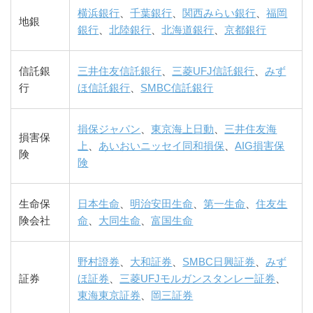
横浜銀行
、
千葉銀行
、
関西みらい銀行
、
福岡
地銀
銀行
、
北陸銀行
、
北海道銀行
、
京都銀行
信託銀
三井住友信託銀行
、
三菱UFJ信託銀行
、
みず
行
ほ信託銀行
、
SMBC信託銀行
損保ジャパン
、
東京海上日動
、
三井住友海
損害保
上
、
あいおいニッセイ同和損保
、
AIG損害保
険
険
生命保
日本生命
、
明治安田生命
、
第一生命
、
住友生
険会社
命
、
大同生命
、
富国生命
野村證券
、
大和証券
、
SMBC日興証券
、
みず
証券
ほ証券
、
三菱UFJモルガンスタンレー証券
、
東海東京証券
、
岡三証券