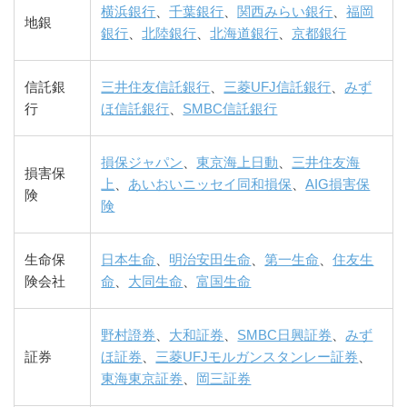
横浜銀行
、
千葉銀行
、
関西みらい銀行
、
福岡
地銀
銀行
、
北陸銀行
、
北海道銀行
、
京都銀行
信託銀
三井住友信託銀行
、
三菱UFJ信託銀行
、
みず
行
ほ信託銀行
、
SMBC信託銀行
損保ジャパン
、
東京海上日動
、
三井住友海
損害保
上
、
あいおいニッセイ同和損保
、
AIG損害保
険
険
生命保
日本生命
、
明治安田生命
、
第一生命
、
住友生
険会社
命
、
大同生命
、
富国生命
野村證券
、
大和証券
、
SMBC日興証券
、
みず
証券
ほ証券
、
三菱UFJモルガンスタンレー証券
、
東海東京証券
、
岡三証券