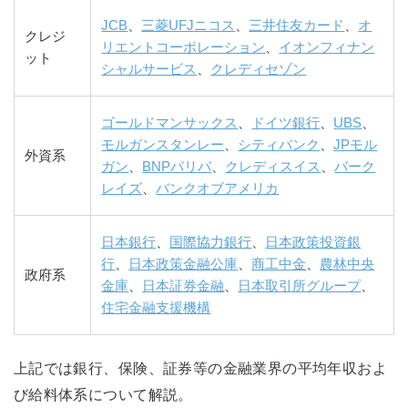
JCB
、
三菱UFJニコス
、
三井住友カード
、
オ
クレジ
リエントコーポレーション
、
イオンフィナン
ット
シャルサービス
、
クレディセゾン
ゴールドマンサックス
、
ドイツ銀行
、
UBS
、
モルガンスタンレー
、
シティバンク
、
JPモル
外資系
ガン
、
BNPパリバ
、
クレディスイス
、
バーク
レイズ
、
バンクオブアメリカ
日本銀行
、
国際協力銀行
、
日本政策投資銀
行
、
日本政策金融公庫
、
商工中金
、
農林中央
政府系
金庫
、
日本証券金融
、
日本取引所グループ
、
住宅金融支援機構
上記では銀行、保険、証券等の金融業界の平均年収およ
び給料体系について解説。