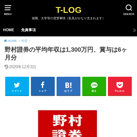
T-LOG
MENU
SEARCH
就職、大学等の背景事情（私見がかなり含まれます）
HOME
免責事項
HOME
年収
野村證券の平均年収は1,300万円、賞与は6ヶ
月分
2020年12月3日
ツイート
シェア
はてブ
送る
Pocket