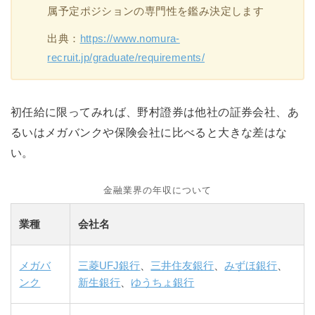
属予定ポジションの専門性を鑑み決定します
出典：
https://www.nomura-
recruit.jp/graduate/requirements/
初任給に限ってみれば、野村證券は他社の証券会社、あ
るいはメガバンクや保険会社に比べると大きな差はな
い。
金融業界の年収について
業種
会社名
メガバ
三菱UFJ銀行
、
三井住友銀行
、
みずほ銀行
、
ンク
新生銀行
、
ゆうちょ銀行