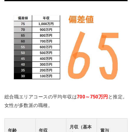
総合職エリアコースの平均年収は
700～750万円
と推定。
女性が多数派の職種。
月収（基本
年齢
年収
賞与