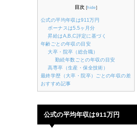
目次
[
hide
]
公式の平均年収は911万円
ボーナスは5.5ヶ月分
昇給はA,B,C評定に基づく
年齢ごとの年収の目安
大卒・院卒（総合職）
勤続年数ごとの年収の目安
高専卒（生産・保全技術）
最終学歴（大卒・院卒）ごとの年収の差
おすすめ記事
公式の平均年収は911万円