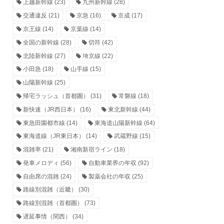
上越新幹線
(23)
九州新幹線
(28)
交通違反
(21)
京急
(16)
京成
(17)
京王線
(14)
京葉線
(14)
全国の新幹線
(28)
切符
(42)
北陸新幹線
(27)
埼京線
(22)
小田急
(18)
山手線
(15)
山陽新幹線
(25)
帰宅ラッシュ（首都圏）
(31)
常磐線
(18)
新快速（JR西日本）
(16)
東北新幹線
(44)
東急田園都市線
(14)
東海道山陽新幹線
(64)
東海道線（JR東日本）
(14)
武蔵野線
(15)
混雑率
(21)
湘南新宿ライン
(18)
発車メロディ
(56)
自動車業界の年収
(92)
自由席の混雑
(24)
製薬会社の年収
(25)
路線別混雑（近畿）
(30)
路線別混雑（首都圏）
(73)
遅延事情（関西）
(34)