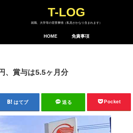
T-LOG
就職、大学等の背景事情（私見がかなり含まれます）
HOME
免責事項
円、賞与は5.5ヶ月分
Pocket
はてブ
送る