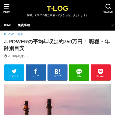
T-LOG
MENU
SEARCH
就職、大学等の背景事情（私見がかなり含まれます）
HOME
免責事項
HOME
年収
J-POWERの平均年収は約750万円！ 職種・年
齢別目安
2020年8月9日
ツイート
シェア
はてブ
送る
Pocket