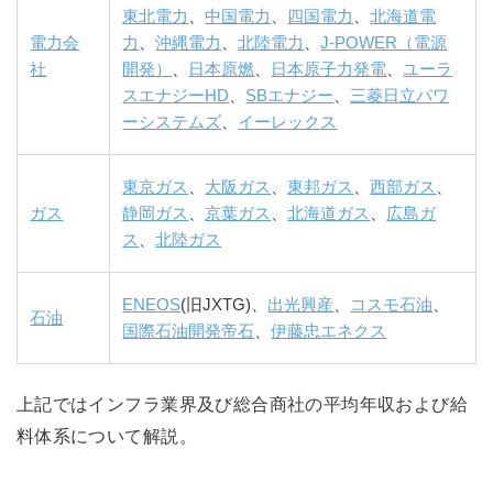
東北電力
、
中国電力
、
四国電力
、
北海道電
電力会
力
、
沖縄電力
、
北陸電力
、
J-POWER（電源
社
開発）
、
日本原燃
、
日本原子力発電
、
ユーラ
スエナジーHD
、
SBエナジー
、
三菱日立パワ
ーシステムズ
、
イーレックス
東京ガス
、
大阪ガス
、
東邦ガス
、
西部ガス
、
ガス
静岡ガス
、
京葉ガス
、
北海道ガス
、
広島ガ
ス
、
北陸ガス
ENEOS
(旧JXTG)、
出光興産
、
コスモ石油
、
石油
国際石油開発帝石
、
伊藤忠エネクス
上記ではインフラ業界及び総合商社の平均年収および給
料体系について解説。