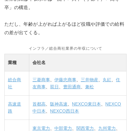
卒」の構造。
ただし、年齢が上がれば上がるほど役職や評価での給料
の差が出てくる。
インフラ／総合商社業界の年収について
業種
会社名
総合商
三菱商事
、
伊藤忠商事
、
三井物産
、
丸紅
、
住
社
友商事
、
双日
、
豊田通商
、
兼松
高速道
首都高
、
阪神高速
、
NEXCO東日本
、
NEXCO
路
中日本
、
NEXCO西日本
東京電力
、
中部電力
、
関西電力
、
九州電力
、