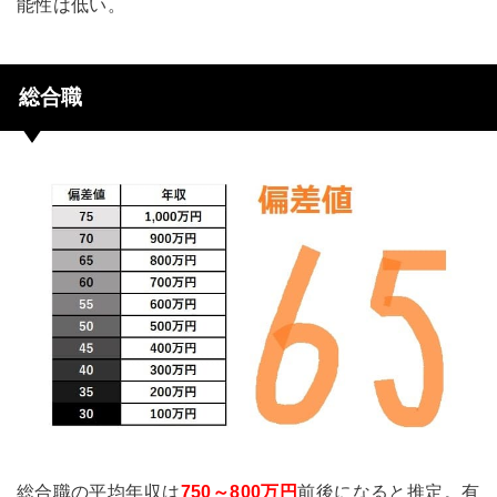
能性は低い。
総合職
総合職の平均年収は
750～800万円
前後になると推定。有