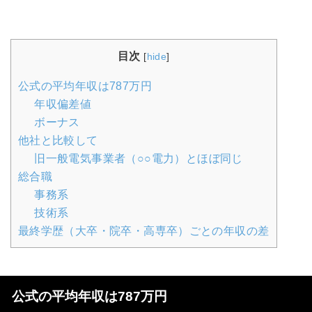
目次
[
hide
]
公式の平均年収は787万円
年収偏差値
ボーナス
他社と比較して
旧一般電気事業者（○○電力）とほぼ同じ
総合職
事務系
技術系
最終学歴（大卒・院卒・高専卒）ごとの年収の差
公式の平均年収は787万円