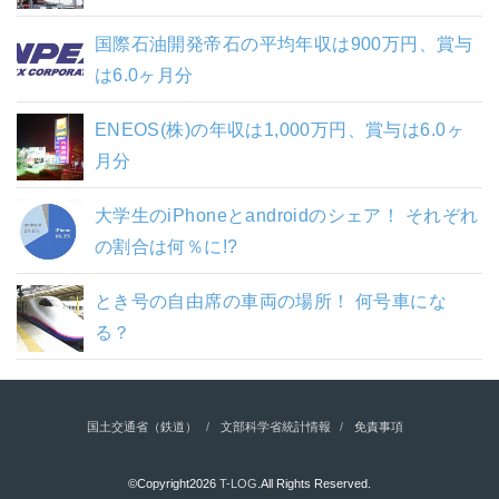
国際石油開発帝石の平均年収は900万円、賞与
は6.0ヶ月分
ENEOS(株)の年収は1,000万円、賞与は6.0ヶ
月分
大学生のiPhoneとandroidのシェア！ それぞれ
の割合は何％に!?
とき号の自由席の車両の場所！ 何号車にな
る？
国土交通省（鉄道）
文部科学省統計情報
免責事項
©Copyright2026
T-LOG
.All Rights Reserved.