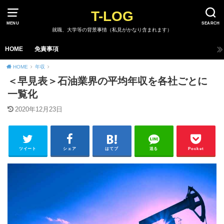
T-LOG
MENU
SEARCH
就職、大学等の背景事情（私見がかなり含まれます）
HOME
免責事項
HOME
年収
＜早見表＞石油業界の平均年収を各社ごとに
一覧化
2020年12月23日
ツイート
シェア
はてブ
送る
Pocket