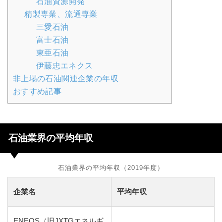
石油資源開発
精製専業、流通専業
三愛石油
富士石油
東亜石油
伊藤忠エネクス
非上場の石油関連企業の年収
おすすめ記事
石油業界の平均年収
石油業界の平均年収（2019年度）
企業名
平均年収
ENEOS（旧JXTGエネルギ