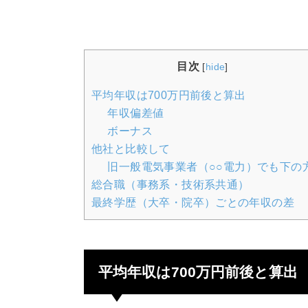
目次
[
hide
]
平均年収は700万円前後と算出
年収偏差値
ボーナス
他社と比較して
旧一般電気事業者（○○電力）でも下の
総合職（事務系・技術系共通）
最終学歴（大卒・院卒）ごとの年収の差
平均年収は700万円前後と算出