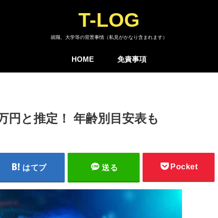
T-LOG
就職、大学等の背景事情（私見がかなり含まれます）
HOME
免責事項
0万円と推定！ 年齢別目安表も
Pocket
はてブ
送る