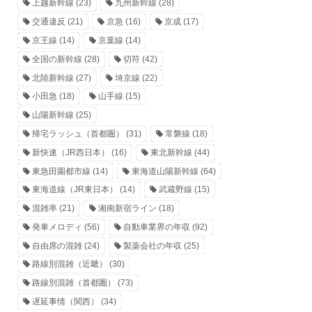
上越新幹線
(23)
九州新幹線
(28)
交通違反
(21)
京急
(16)
京成
(17)
京王線
(14)
京葉線
(14)
全国の新幹線
(28)
切符
(42)
北陸新幹線
(27)
埼京線
(22)
小田急
(18)
山手線
(15)
山陽新幹線
(25)
帰宅ラッシュ（首都圏）
(31)
常磐線
(18)
新快速（JR西日本）
(16)
東北新幹線
(44)
東急田園都市線
(14)
東海道山陽新幹線
(64)
東海道線（JR東日本）
(14)
武蔵野線
(15)
混雑率
(21)
湘南新宿ライン
(18)
発車メロディ
(56)
自動車業界の年収
(92)
自由席の混雑
(24)
製薬会社の年収
(25)
路線別混雑（近畿）
(30)
路線別混雑（首都圏）
(73)
遅延事情（関西）
(34)