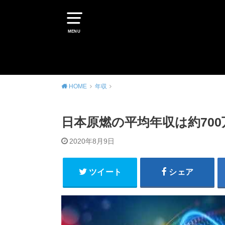
MENU
HOME
年収
日本原燃の平均年収は約70
2020年8月9日
ツイート
シェア