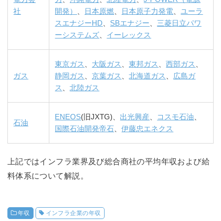
社
開発）
、
日本原燃
、
日本原子力発電
、
ユーラ
スエナジーHD
、
SBエナジー
、
三菱日立パワ
ーシステムズ
、
イーレックス
東京ガス
、
大阪ガス
、
東邦ガス
、
西部ガス
、
ガス
静岡ガス
、
京葉ガス
、
北海道ガス
、
広島ガ
ス
、
北陸ガス
ENEOS
(旧JXTG)、
出光興産
、
コスモ石油
、
石油
国際石油開発帝石
、
伊藤忠エネクス
上記ではインフラ業界及び総合商社の平均年収および給
料体系について解説。
年収
インフラ企業の年収