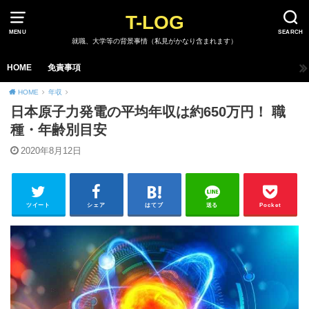
T-LOG
MENU
SEARCH
就職、大学等の背景事情（私見がかなり含まれます）
HOME
免責事項
HOME
年収
日本原子力発電の平均年収は約650万円！ 職
種・年齢別目安
2020年8月12日
ツイート
シェア
はてブ
送る
Pocket