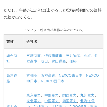
ただし、年齢が上がれば上がるほど役職や評価での給料
の差が出てくる。
インフラ／総合商社業界の年収について
業種
会社名
総合商
三菱商事
、
伊藤忠商事
、
三井物産
、
丸紅
、
住
社
友商事
、
双日
、
豊田通商
、
兼松
高速道
首都高
、
阪神高速
、
NEXCO東日本
、
NEXCO
路
中日本
、
NEXCO西日本
東京電力
、
中部電力
、
関西電力
、
九州電力
、
東北電力
、
中国電力
、
四国電力
、
北海道電
電力会
力
、
沖縄電力
、
北陸電力
、
J-POWER（電源