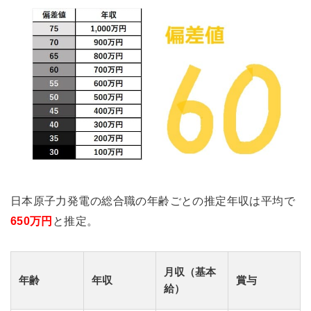
日本原子力発電の総合職の年齢ごとの推定年収は平均で
650万円
と推定。
月収（基本
年齢
年収
賞与
給）