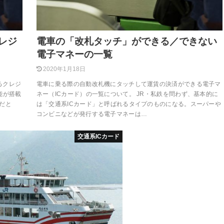
レジ
電車の「改札タッチ」ができる／できない
電子マネーの一覧
2020年1月18日
るクレジ
電車に乗る際の自動改札機にタッチして運賃の決済ができる電子マ
能が搭載
ネー（ICカード）の一覧について。 JR・私鉄を問わず、基本的に
西だと
は「交通系ICカード」と呼ばれるタイプのものになる。スーパーや
コンビニなどが発行する電子マネーは…
交通系ICカード