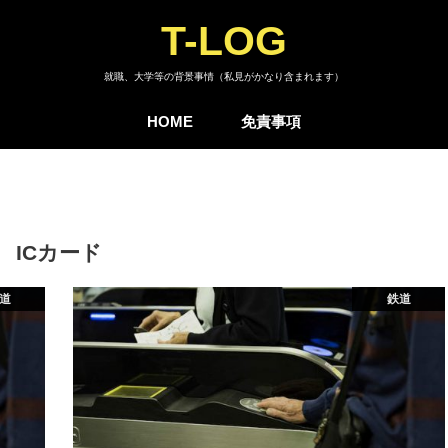
T-LOG
就職、大学等の背景事情（私見がかなり含まれます）
HOME
免責事項
ICカード
道
鉄道