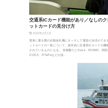
交通系ICカード機能があり／なしのク
ットカードの見分け方
2020年2月1日
電車に乗る際の自動改札機にタッチして運賃の決済ができ
ットカードの一覧について。基本的に交通系ICカードの機
されているものになる。 首都圏だとSuica・PASMO、関
ICOCA、PiTaPaなどが該…