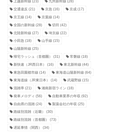
上越新幹線
(23)
九州新幹線
(28)
交通違反
(21)
京急
(16)
京成
(17)
京王線
(14)
京葉線
(14)
全国の新幹線
(28)
切符
(42)
北陸新幹線
(27)
埼京線
(22)
小田急
(18)
山手線
(15)
山陽新幹線
(25)
帰宅ラッシュ（首都圏）
(31)
常磐線
(18)
新快速（JR西日本）
(16)
東北新幹線
(44)
東急田園都市線
(14)
東海道山陽新幹線
(64)
東海道線（JR東日本）
(14)
武蔵野線
(15)
混雑率
(21)
湘南新宿ライン
(18)
発車メロディ
(56)
自動車業界の年収
(92)
自由席の混雑
(24)
製薬会社の年収
(25)
路線別混雑（近畿）
(30)
路線別混雑（首都圏）
(73)
遅延事情（関西）
(34)