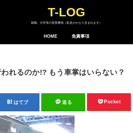
T-LOG
就職、大学等の背景事情（私見がかなり含まれます）
HOME
免責事項
われるのか!? もう車掌はいらない？
Pocket
はてブ
送る