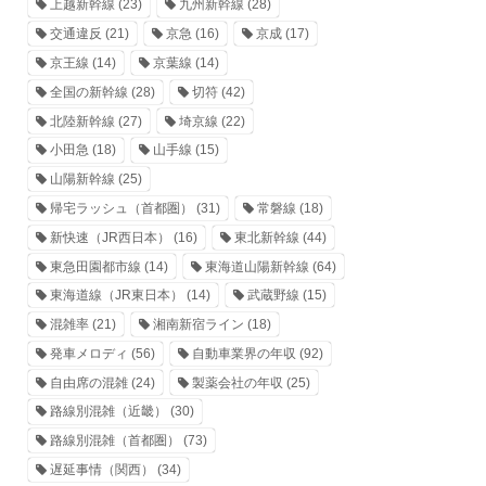
上越新幹線
(23)
九州新幹線
(28)
交通違反
(21)
京急
(16)
京成
(17)
京王線
(14)
京葉線
(14)
全国の新幹線
(28)
切符
(42)
北陸新幹線
(27)
埼京線
(22)
小田急
(18)
山手線
(15)
山陽新幹線
(25)
帰宅ラッシュ（首都圏）
(31)
常磐線
(18)
新快速（JR西日本）
(16)
東北新幹線
(44)
東急田園都市線
(14)
東海道山陽新幹線
(64)
東海道線（JR東日本）
(14)
武蔵野線
(15)
混雑率
(21)
湘南新宿ライン
(18)
発車メロディ
(56)
自動車業界の年収
(92)
自由席の混雑
(24)
製薬会社の年収
(25)
路線別混雑（近畿）
(30)
路線別混雑（首都圏）
(73)
遅延事情（関西）
(34)