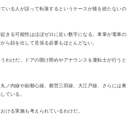
いている人が誤って転落するというケースが後を絶たないの
。
が起きる可能性はほぼゼロに近い数字になる。車掌が電車の
窓から顔を出して見張る必要もほとんどない。
いうわけだ。ドアの開け閉めやアナウンスを運転士が行うと
ロ丸ノ内線や副都心線、都営三田線、大江戸線、さらには東
施している。
における実施も考えられているわけだ。