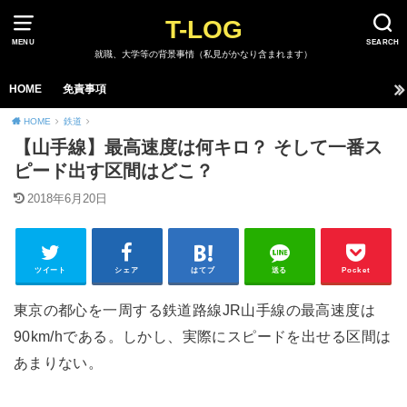
T-LOG
MENU
SEARCH
就職、大学等の背景事情（私見がかなり含まれます）
HOME
免責事項
HOME
鉄道
【山手線】最高速度は何キロ？ そして一番ス
ピード出す区間はどこ？
2018年6月20日
ツイート
シェア
はてブ
送る
Pocket
東京の都心を一周する鉄道路線JR山手線の最高速度は
90km/hである。しかし、実際にスピードを出せる区間は
あまりない。