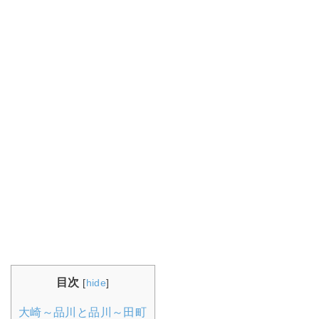
目次
[
hide
]
大崎～品川と品川～田町