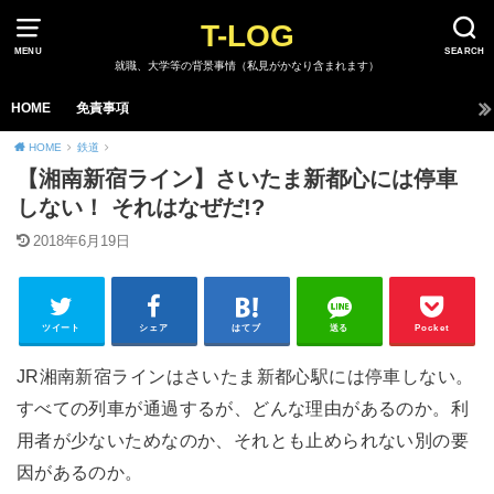
T-LOG
MENU
SEARCH
就職、大学等の背景事情（私見がかなり含まれます）
HOME
免責事項
HOME
鉄道
【湘南新宿ライン】さいたま新都心には停車
しない！ それはなぜだ!?
2018年6月19日
ツイート
シェア
はてブ
送る
Pocket
JR湘南新宿ラインはさいたま新都心駅には停車しない。
すべての列車が通過するが、どんな理由があるのか。利
用者が少ないためなのか、それとも止められない別の要
因があるのか。