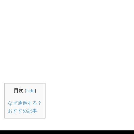
目次
[
hide
]
なぜ通過する？
おすすめ記事