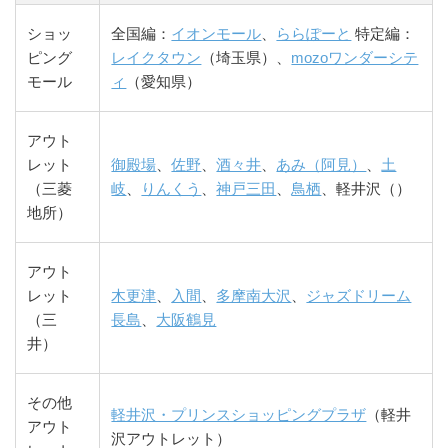
ショッ
全国編：
イオンモール
、
ららぽーと
特定編：
ピング
レイクタウン
（埼玉県）、
mozoワンダーシテ
モール
ィ
（愛知県）
アウト
レット
御殿場
、
佐野
、
酒々井
、
あみ（阿見）
、
土
（三菱
岐
、
りんくう
、
神戸三田
、
鳥栖
、軽井沢（）
地所）
アウト
レット
木更津
、
入間
、
多摩南大沢
、
ジャズドリーム
（三
長島
、
大阪鶴見
井）
その他
軽井沢・プリンスショッピングプラザ
（軽井
アウト
沢アウトレット）