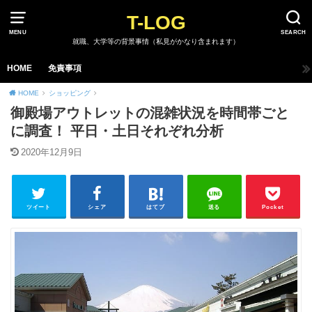
T-LOG
MENU
SEARCH
就職、大学等の背景事情（私見がかなり含まれます）
HOME
免責事項
HOME
ショッピング
御殿場アウトレットの混雑状況を時間帯ごと
に調査！ 平日・土日それぞれ分析
2020年12月9日
ツイート
シェア
はてブ
送る
Pocket