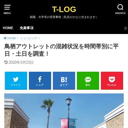
T-LOG
MENU
SEARCH
就職、大学等の背景事情（私見がかなり含まれます）
HOME
免責事項
HOME
ショッピング
鳥栖アウトレットの混雑状況を時間帯別に平
日・土日を調査！
2020年3月23日
ツイート
シェア
はてブ
送る
Pocket