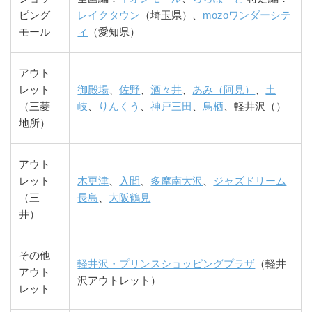
ピング
レイクタウン
（埼玉県）、
mozoワンダーシテ
モール
ィ
（愛知県）
アウト
レット
御殿場
、
佐野
、
酒々井
、
あみ（阿見）
、
土
（三菱
岐
、
りんくう
、
神戸三田
、
鳥栖
、軽井沢（）
地所）
アウト
レット
木更津
、
入間
、
多摩南大沢
、
ジャズドリーム
（三
長島
、
大阪鶴見
井）
その他
軽井沢・プリンスショッピングプラザ
（軽井
アウト
沢アウトレット）
レット