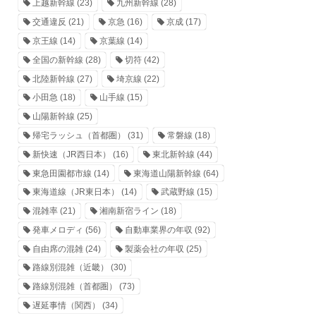
上越新幹線
(23)
九州新幹線
(28)
交通違反
(21)
京急
(16)
京成
(17)
京王線
(14)
京葉線
(14)
全国の新幹線
(28)
切符
(42)
北陸新幹線
(27)
埼京線
(22)
小田急
(18)
山手線
(15)
山陽新幹線
(25)
帰宅ラッシュ（首都圏）
(31)
常磐線
(18)
新快速（JR西日本）
(16)
東北新幹線
(44)
東急田園都市線
(14)
東海道山陽新幹線
(64)
東海道線（JR東日本）
(14)
武蔵野線
(15)
混雑率
(21)
湘南新宿ライン
(18)
発車メロディ
(56)
自動車業界の年収
(92)
自由席の混雑
(24)
製薬会社の年収
(25)
路線別混雑（近畿）
(30)
路線別混雑（首都圏）
(73)
遅延事情（関西）
(34)