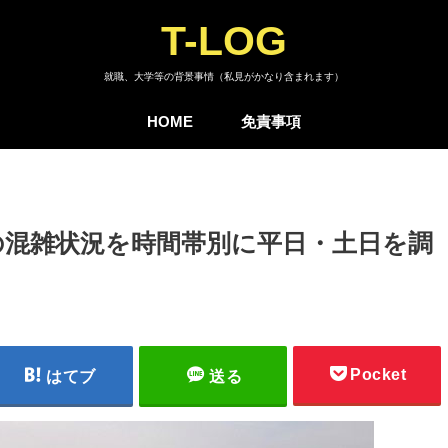
T-LOG
就職、大学等の背景事情（私見がかなり含まれます）
HOME
免責事項
の混雑状況を時間帯別に平日・土日を調
Pocket
はてブ
送る