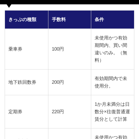
きっぷの種類
手数料
条件
未使用かつ有効
期間内、買い間
乗車券
100円
違いのみ。（無
料）
有効期間内で未
地下鉄回数券
200円
使用分。
1か月未満分は日
定期券
220円
数分×往復普通運
賃分として計算
未使用かつ有効