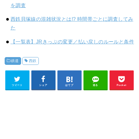
を調査
西鉄貝塚線の混雑状況とは!? 時間帯ごとに調査してみ
た
【一覧表】JRきっぷの変更／払い戻しのルールと条件
鉄道
西鉄
ツイート
シェア
はてブ
送る
Pocket