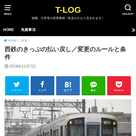
T-LOG
MENU
SEARCH
就職、大学等の背景事情（私見がかなり含まれます）
HOME
免責事項
HOME
鉄道
西鉄のきっぷの払い戻し／変更のルールと条
件
2019年12月7日
ツイート
シェア
はてブ
送る
Pocket