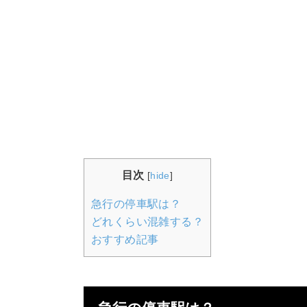
目次
[
hide
]
急行の停車駅は？
どれくらい混雑する？
おすすめ記事