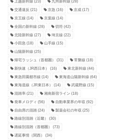
上越新幹線
(23)
九州新幹線
(28)
交通違反
(21)
京急
(16)
京成
(17)
京王線
(14)
京葉線
(14)
全国の新幹線
(28)
切符
(42)
北陸新幹線
(27)
埼京線
(22)
小田急
(18)
山手線
(15)
山陽新幹線
(25)
帰宅ラッシュ（首都圏）
(31)
常磐線
(18)
新快速（JR西日本）
(16)
東北新幹線
(44)
東急田園都市線
(14)
東海道山陽新幹線
(64)
東海道線（JR東日本）
(14)
武蔵野線
(15)
混雑率
(21)
湘南新宿ライン
(18)
発車メロディ
(56)
自動車業界の年収
(92)
自由席の混雑
(24)
製薬会社の年収
(25)
路線別混雑（近畿）
(30)
路線別混雑（首都圏）
(73)
遅延事情（関西）
(34)