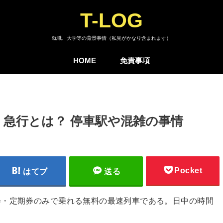
T-LOG
就職、大学等の背景事情（私見がかなり含まれます）
HOME
免責事項
急行とは？ 停車駅や混雑の事情
Pocket
はてブ
送る
券・定期券のみで乗れる無料の最速列車である。日中の時間