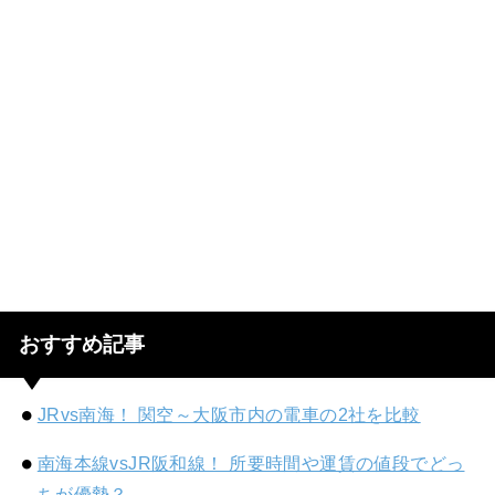
おすすめ記事
JRvs南海！ 関空～大阪市内の電車の2社を比較
南海本線vsJR阪和線！ 所要時間や運賃の値段でどっ
ちが優勢？