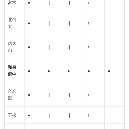
富木
●
｜
｜
↑
｜
北信
●
｜
｜
↑
｜
太
信太
●
｜
｜
↑
｜
山
和泉
●
●
●
●
●
府中
久米
●
｜
｜
↑
｜
田
下松
●
｜
｜
↑
｜