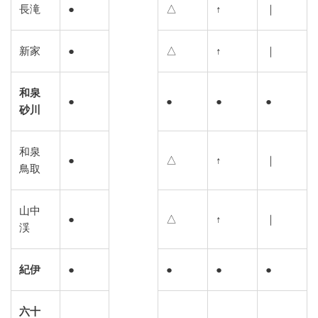
長滝
●
△
↑
｜
新家
●
△
↑
｜
和泉
●
●
●
●
砂川
和泉
●
△
↑
｜
鳥取
山中
●
△
↑
｜
渓
紀伊
●
●
●
●
六十