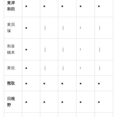
東岸
●
●
●
●
●
和田
東貝
●
｜
｜
↑
｜
塚
和泉
●
｜
｜
↑
｜
橋本
東佐
●
｜
｜
↑
｜
熊取
●
●
●
●
●
日根
●
●
●
●
●
野