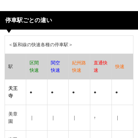
停車駅ごとの違い
＜阪和線の快速各種の停車駅＞
区間
関空
紀州路
直通快
駅
快速
快速
快速
快速
速
天王
●
●
●
●
●
寺
美章
｜
｜
｜
↑
｜
園