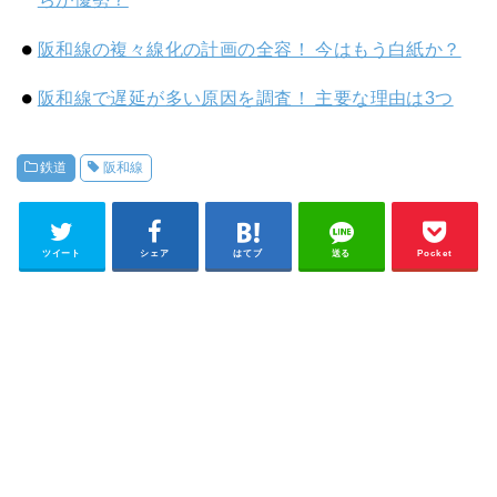
阪和線の複々線化の計画の全容！ 今はもう白紙か？
阪和線で遅延が多い原因を調査！ 主要な理由は3つ
鉄道
阪和線
ツイート
シェア
はてブ
送る
Pocket