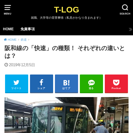
T-LOG
MENU
SEARCH
就職、大学等の背景事情（私見がかなり含まれます）
HOME
免責事項
HOME
鉄道
阪和線の「快速」の種類！ それぞれの違いと
は？
2019年12月5日
ツイート
シェア
はてブ
送る
Pocket