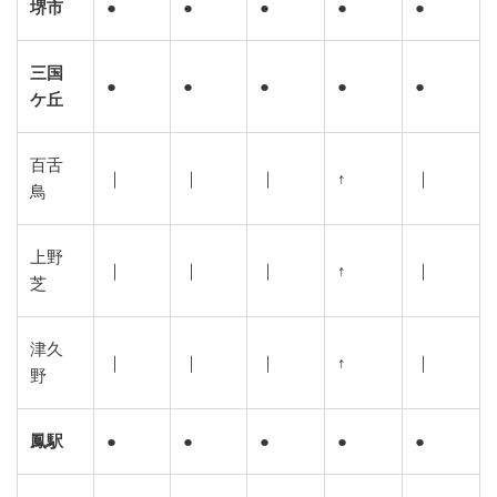
堺市
●
●
●
●
●
三国
●
●
●
●
●
ケ丘
百舌
｜
｜
｜
↑
｜
鳥
上野
｜
｜
｜
↑
｜
芝
津久
｜
｜
｜
↑
｜
野
鳳駅
●
●
●
●
●