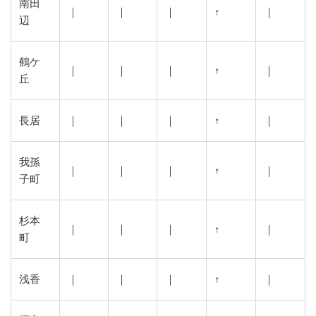
南田
｜
｜
｜
↑
｜
辺
鶴ケ
｜
｜
｜
↑
｜
丘
長居
｜
｜
｜
↑
｜
我孫
｜
｜
｜
↑
｜
子町
杉本
｜
｜
｜
↑
｜
町
浅香
｜
｜
｜
↑
｜