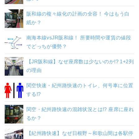
阪和線の複々線化の計画の全容！ 今はもう白
紙か？
南海本線vsJR阪和線！ 所要時間や運賃の値段
でどっちが優勢？
【JR阪和線】なぜ座席数は少ないのか!? 1+2列
の理由
関空快速・紀州路快速のトイレ、何号車に位置
する!?
関空・紀州路快速の混雑状況とは!? 座席に座れ
るか？
【紀州路快速】なぜ日根野～和歌山間は各駅停