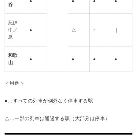
●
●
●
●
谷
紀伊
中ノ
●
△
↑
｜
島
和歌
●
●
●
●
山
＜用例＞
●…すべての列車が例外なく停車する駅
△…一部の列車は通過する駅（大部分は停車）