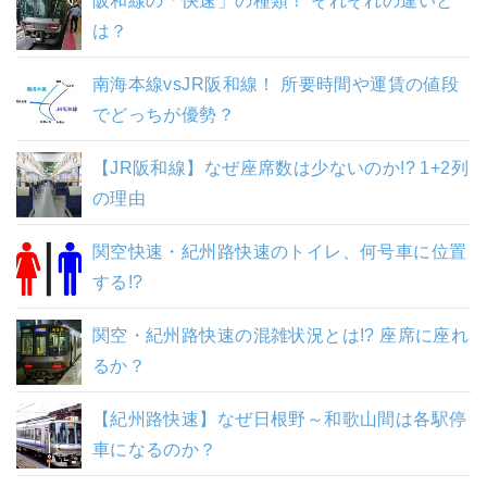
阪和線の「快速」の種類！ それぞれの違いと
は？
南海本線vsJR阪和線！ 所要時間や運賃の値段
でどっちが優勢？
【JR阪和線】なぜ座席数は少ないのか!? 1+2列
の理由
関空快速・紀州路快速のトイレ、何号車に位置
する!?
関空・紀州路快速の混雑状況とは!? 座席に座れ
るか？
【紀州路快速】なぜ日根野～和歌山間は各駅停
車になるのか？