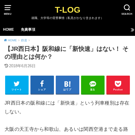
T-LOG
MENU
SEARCH
就職、大学等の背景事情（私見がかなり含まれます）
HOME
免責事項
HOME
鉄道
【JR西日本】阪和線に「新快速」はない！ そ
の理由とは何か？
2018年6月26日
ツイート
シェア
はてブ
送る
Pocket
JR西日本の阪和線には「新快速」という列車種別は存在
しない。
大阪の天王寺から和歌山、あるいは関西空港まで走る路