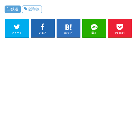
鉄道
阪和線
ツイート
シェア
はてブ
送る
Pocket