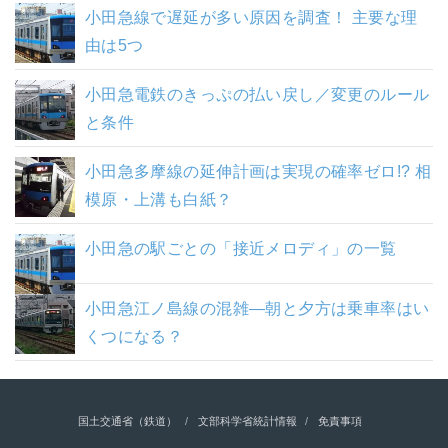
小田急線で遅延が多い原因を調査！ 主要な理
由は5つ
小田急電鉄のきっぷの払い戻し／変更のルール
と条件
小田急多摩線の延伸計画は実現の確率ゼロ!? 相
模原・上溝も白紙？
小田急の駅ごとの「接近メロディ」の一覧
小田急江ノ島線の混雑―朝と夕方は乗車率はい
くつになる？
国土交通省（鉄道）
文部科学省統計情報
免責事項