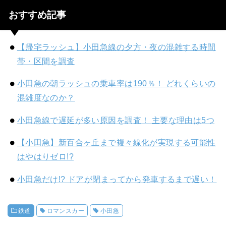
おすすめ記事
【帰宅ラッシュ】小田急線の夕方・夜の混雑する時間
帯・区間を調査
小田急の朝ラッシュの乗車率は190％！ どれくらいの
混雑度なのか？
小田急線で遅延が多い原因を調査！ 主要な理由は5つ
【小田急】新百合ヶ丘まで複々線化が実現する可能性
はやはりゼロ!?
小田急だけ!? ドアが閉まってから発車するまで遅い！
鉄道
ロマンスカー
小田急