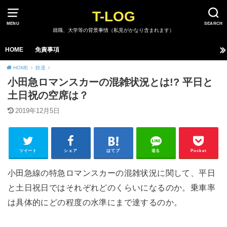
T-LOG
MENU
SEARCH
就職、大学等の背景事情（私見がかなり含まれます）
HOME
免責事項
HOME
鉄道
小田急ロマンスカーの混雑状況とは!? 平日と
土日祝の空席は？
2019年12月5日
ツイート
シェア
はてブ
送る
Pocket
小田急線の特急ロマンスカーの混雑状況に関して、平日
と土日祝日ではそれぞれどのくらいになるのか。乗車率
は具体的にどの程度の水準にまで達するのか。