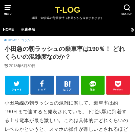
T-LOG
MENU
SEARCH
就職、大学等の背景事情（私見がかなり含まれます）
HOME
免責事項
HOME
コラム
小田急の朝ラッシュの乗車率は190％！ どれ
くらいの混雑度なのか？
2018年6月30日
ツイート
シェア
はてブ
送る
Pocket
小田急線の朝ラッシュの混雑に関して、乗車率は約
190％まで達すると発表されている。下北沢駅に到着す
る上り電車が最も激しい。これは具体的にどれくらいの
レベルかというと、スマホの操作が難しいとされるほど