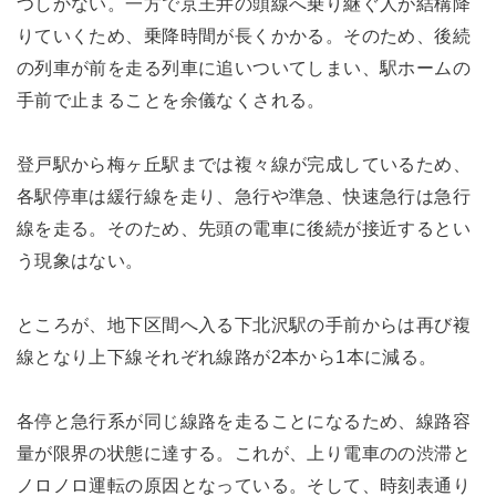
つしかない。一方で京王井の頭線へ乗り継ぐ人が結構降
りていくため、乗降時間が長くかかる。そのため、後続
の列車が前を走る列車に追いついてしまい、駅ホームの
手前で止まることを余儀なくされる。
登戸駅から梅ヶ丘駅までは複々線が完成しているため、
各駅停車は緩行線を走り、急行や準急、快速急行は急行
線を走る。そのため、先頭の電車に後続が接近するとい
う現象はない。
ところが、地下区間へ入る下北沢駅の手前からは再び複
線となり上下線それぞれ線路が2本から1本に減る。
各停と急行系が同じ線路を走ることになるため、線路容
量が限界の状態に達する。これが、上り電車のの渋滞と
ノロノロ運転の原因となっている。そして、時刻表通り