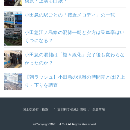
模原・上溝も白紙？
小田急の駅ごとの「接近メロディ」の一覧
小田急江ノ島線の混雑―朝と夕方は乗車率はい
くつになる？
小田急の混雑は「複々線化」完了後も変わらな
かったのか!?
【朝ラッシュ】小田急の混雑の時間帯とは!? 上
り・下りを調査
国土交通省（鉄道）
文部科学省統計情報
免責事項
©Copyright2026
T-LOG
.All Rights Reserved.