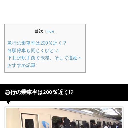
目次
[
hide
]
急行の乗車率は200％近く!?
各駅停車も同じくひどい
下北沢駅手前で渋滞、そして遅延へ
おすすめ記事
急行の乗車率は200％近く!?