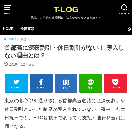
T-LOG
MENU
SEARCH
就職、大学等の背景事情（私見がかなり含まれます）
HOME
免責事項
HOME
鉄道
首都高に深夜割引・休日割引がない！ 導入し
ない理由とは？
2019年12月5日
ツイート
シェア
はてブ
送る
Pocket
東京の都心部を通り抜ける首都高速道路には深夜割引や
休日割引といった制度が導入されていない。夜中でも土
日祝日でも、ETC搭載車であっても支払う通行料金は定
価となる。