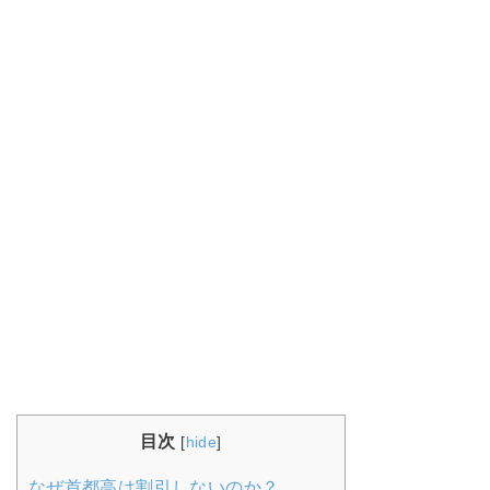
目次
[
hide
]
なぜ首都高は割引しないのか？