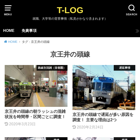
T-LOG
MENU
SEARCH
就職、大学等の背景事情（私見がかなり含まれます）
HOME
免責事項
HOME
タグ : 京王井の頭線
京王井の頭線
路線別混雑（首都圏）
遅延事情
京王井の頭線の朝ラッシュの混雑
京王井の頭線で遅延が多い原因を
状況を時間帯・区間ごとに調査！
調査！ 主要な理由は2つ
2020年3月23日
2020年2月24日
鉄道
鉄道