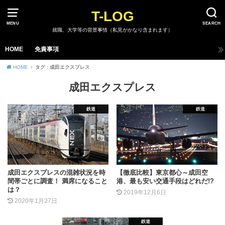
T-LOG
MENU
SEARCH
就職、大学等の背景事情（私見がかなり含まれます）
HOME
免責事項
HOME
タグ : 成田エクスプレス
成田エクスプレス
鉄道
鉄道
成田エクスプレスの混雑状況を時
【徹底比較】東京都心～成田空
間帯ごとに調査！ 満席になること
港、最も安い交通手段はどれだ!?
は？
2019年12月6日
2020年1月27日
鉄道