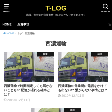
T-LOG
MENU
SEARCH
就職、大学等の背景事情（私見がかなり含まれます）
HOME
免責事項
HOME
タグ : 西濃運輸
西濃運輸
物流
物流
西濃運輸で時間指定しても届かな
西濃運輸の営業所に電話をかけて
いことも!? 配達が遅れる確率と
も出ない!? 繋がらない事情とは？
は？
2019年12月11日
2019年12月11日
物流