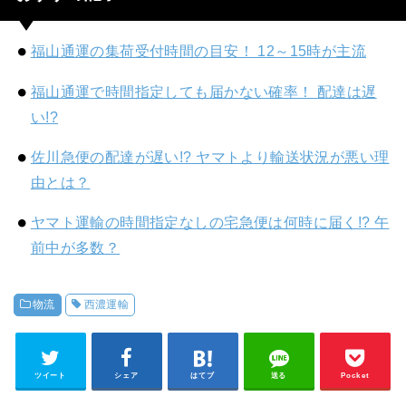
福山通運の集荷受付時間の目安！ 12～15時が主流
福山通運で時間指定しても届かない確率！ 配達は遅
い!?
佐川急便の配達が遅い!? ヤマトより輸送状況が悪い理
由とは？
ヤマト運輸の時間指定なしの宅急便は何時に届く!? 午
前中が多数？
物流
西濃運輸
ツイート
シェア
はてブ
送る
Pocket