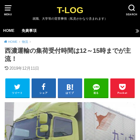
T-LOG
MENU
SEARCH
就職、大学等の背景事情（私見がかなり含まれます）
HOME
免責事項
HOME
物流
西濃運輸の集荷受付時間は12～15時までが主
流！
2019年12月11日
ツイート
シェア
はてブ
送る
Pocket