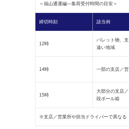
＜福山通運編―集荷受付時間の目安＞
締切時刻
該当例
パレット物、支
12時
遠い地域
14時
一部の支店／営
大部分の支店／
15時
段ボール箱
※支店／営業所や担当ドライバーで異なる