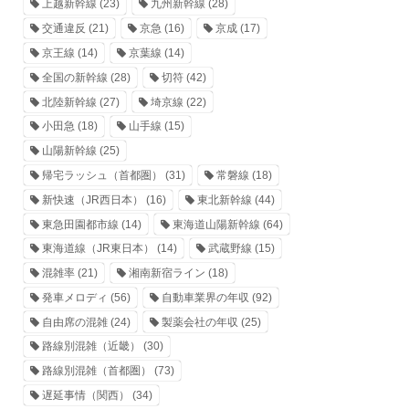
上越新幹線
(23)
九州新幹線
(28)
交通違反
(21)
京急
(16)
京成
(17)
京王線
(14)
京葉線
(14)
全国の新幹線
(28)
切符
(42)
北陸新幹線
(27)
埼京線
(22)
小田急
(18)
山手線
(15)
山陽新幹線
(25)
帰宅ラッシュ（首都圏）
(31)
常磐線
(18)
新快速（JR西日本）
(16)
東北新幹線
(44)
東急田園都市線
(14)
東海道山陽新幹線
(64)
東海道線（JR東日本）
(14)
武蔵野線
(15)
混雑率
(21)
湘南新宿ライン
(18)
発車メロディ
(56)
自動車業界の年収
(92)
自由席の混雑
(24)
製薬会社の年収
(25)
路線別混雑（近畿）
(30)
路線別混雑（首都圏）
(73)
遅延事情（関西）
(34)