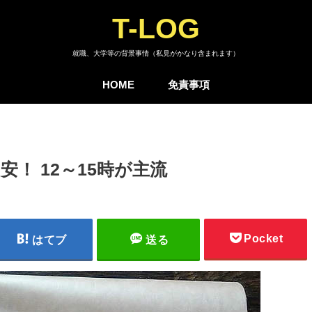
T-LOG
就職、大学等の背景事情（私見がかなり含まれます）
HOME
免責事項
！ 12～15時が主流
Pocket
はてブ
送る