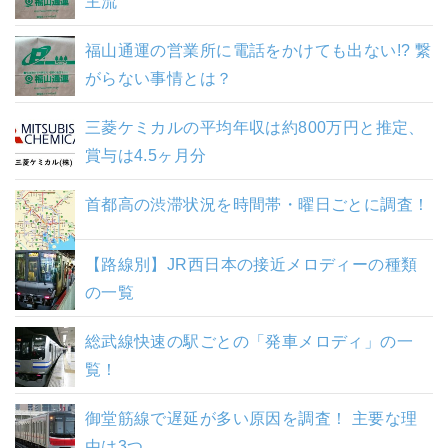
主流
福山通運の営業所に電話をかけても出ない!? 繋
がらない事情とは？
三菱ケミカルの平均年収は約800万円と推定、
賞与は4.5ヶ月分
首都高の渋滞状況を時間帯・曜日ごとに調査！
【路線別】JR西日本の接近メロディーの種類
の一覧
総武線快速の駅ごとの「発車メロディ」の一
覧！
御堂筋線で遅延が多い原因を調査！ 主要な理
由は3つ