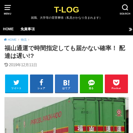
T-LOG
MENU
SEARCH
就職、大学等の背景事情（私見がかなり含まれます）
HOME
免責事項
HOME
物流
福山通運で時間指定しても届かない確率！ 配
達は遅い!?
2019年12月11日
ツイート
シェア
はてブ
送る
Pocket