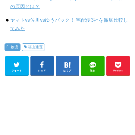
の原因とは？
ヤマトvs佐川vsゆうパック！ 宅配便3社を徹底比較し
てみた
物流
福山通運
ツイート
シェア
はてブ
送る
Pocket