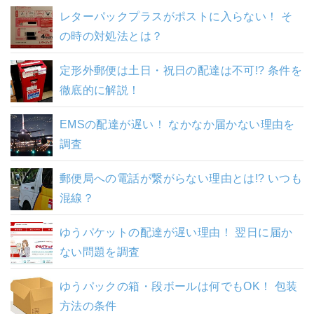
レターパックプラスがポストに入らない！ そ
の時の対処法とは？
定形外郵便は土日・祝日の配達は不可!? 条件を
徹底的に解説！
EMSの配達が遅い！ なかなか届かない理由を
調査
郵便局への電話が繋がらない理由とは!? いつも
混線？
ゆうパケットの配達が遅い理由！ 翌日に届か
ない問題を調査
ゆうパックの箱・段ボールは何でもOK！ 包装
方法の条件