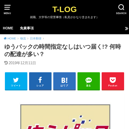
T-LOG
MENU
SEARCH
就職、大学等の背景事情（私見がかなり含まれます）
HOME
免責事項
HOME
物流
日本郵便
ゆうパックの時間指定なしはいつ届く!? 何時
の配達が多い？
2019年12月11日
ツイート
シェア
はてブ
送る
Pocket