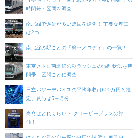
【帰宅ラッシュ】南北線の夕方・夜の混雑する
時間帯・区間を調査
南北線で遅延が多い原因を調査！ 主要な理由
は2つ
南北線の駅ごとの「発車メロディ」の一覧！
東京メトロ南北線の朝ラッシュの混雑状況を時
間帯・区間ごとに調査！
日立パワーデバイスの平均年収は600万円と推
定、賞与は5ヶ月分
寿命はどれくらい？ クローザープラスの評
価！
はくたか号の自由席の車両の場所！ 何号車に