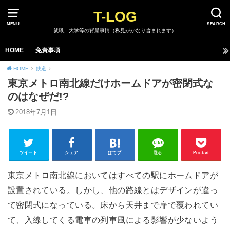
T-LOG
MENU
SEARCH
就職、大学等の背景事情（私見がかなり含まれます）
HOME
免責事項
HOME
鉄道
東京メトロ南北線だけホームドアが密閉式な
のはなぜだ!?
2018年7月1日
ツイート
シェア
はてブ
送る
Pocket
東京メトロ南北線においてはすべての駅にホームドアが
設置されている。しかし、他の路線とはデザインが違っ
て密閉式になっている。床から天井まで扉で覆われてい
て、入線してくる電車の列車風による影響が少ないよう