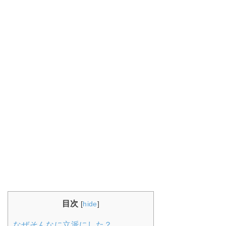
目次
[
hide
]
なぜそんなに立派にした？