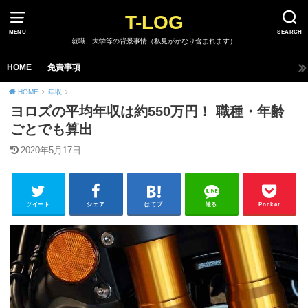
T-LOG
MENU
SEARCH
就職、大学等の背景事情（私見がかなり含まれます）
HOME
免責事項
HOME
年収
ヨロズの平均年収は約550万円！ 職種・年齢
ごとでも算出
2020年5月17日
ツイート
シェア
はてブ
送る
Pocket