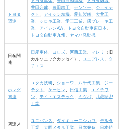
トヨタ車体
、
豊田自動織機
、
トヨタ紡織
、
豊田合成
、
豊田鉄工
、
デンソー
、
ジェイテ
トヨタ
クト
、
アイシン精機
、
愛知製鋼
、
大豊工
関連
業
、
シロキ工業
、
愛三工業
、
曙ブレーキ工
業
、
アイシンAW
、
トヨタ自動車東日本
、
トヨタ自動車九州
、
ヤマハ発動機
日産車体
、
ヨロズ
、
河西工業
、
マレリ
（旧
日産関
カルソニックカンセイ）、
ユニプレス
、
タ
連
チエス
ユタカ技研
、
ショーワ
、
八千代工業
、
ジー
ホンダ
テクト
、
ケーヒン
、
日信工業
、
エイチワ
関連
ン
、
テイ・エステック
、
ミツバ
、
武蔵精密
工業
ユニバンス
、
ダイキョーニシカワ
、
デルタ
関連メ
工業
、
大同メタル工業
、
日本発条
、
日本特