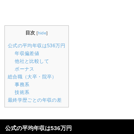
目次
[
hide
]
公式の平均年収は536万円
年収偏差値
他社と比較して
ボーナス
総合職（大卒・院卒）
事務系
技術系
最終学歴ごとの年収の差
公式の平均年収は536万円