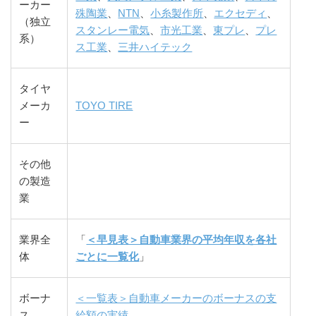
ーカー
殊陶業
、
NTN
、
小糸製作所
、
エクセディ
、
（独立
スタンレー電気
、
市光工業
、
東プレ
、
プレ
系）
ス工業
、
三井ハイテック
タイヤ
メーカ
TOYO TIRE
ー
その他
の製造
業
業界全
「
＜早見表＞自動車業界の平均年収を各社
体
ごとに一覧化
」
ボーナ
＜一覧表＞自動車メーカーのボーナスの支
ス
給額の実績