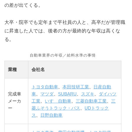
の差が出てくる。
大卒・院卒でも定年まで平社員の人と、高卒だが管理職
に昇進した人では、後者の方が最終的な年収は高くな
る。
自動車業界の年収／給料水準の事情
業種
会社名
トヨタ自動車
、
本田技研工業
、
日産自動
完成車
車
、
マツダ
、
SUBARU
、
スズキ
、
ダイハツ
メーカ
工業
、
いすゞ自動車
、
三菱自動車工業
、
三
ー
菱ふそうトラック・バス
、
UDトラック
ス
、
日野自動車