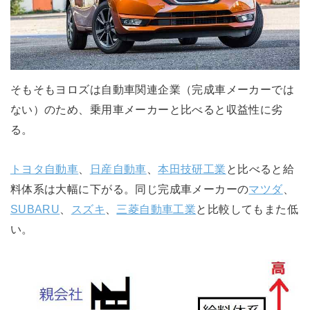
そもそもヨロズは自動車関連企業（完成車メーカーでは
ない）のため、乗用車メーカーと比べると収益性に劣
る。
トヨタ自動車
、
日産自動車
、
本田技研工業
と比べると給
料体系は大幅に下がる。同じ完成車メーカーの
マツダ
、
SUBARU
、
スズキ
、
三菱自動車工業
と比較してもまた低
い。